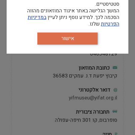
אתר
סטטיסטיים.
http://www.pioneers.co.il
המשך הגלישה באתר איגוד המוזאונים מהווה
הסכמה לכך. למידע נוסף ניתן לעיין
במדיניות
טלפון
הפרטיות
שלנו.
046548974
אישור
מספר פקס
046548129
כתובת המוזאון
קיבוץ יפעת ד.נ. עמקים 36583
דואר אלקטרוני
yifmuseu@yifat.org.il
תחבורה ציבורית
סופרבוס, קו 301 חיפה-עפולה
חניה