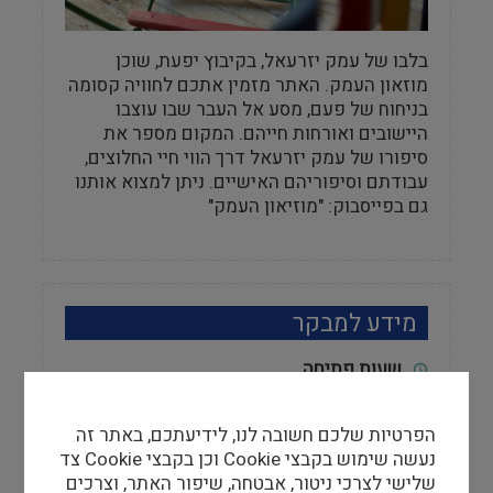
בלבו של עמק יזרעאל, בקיבוץ יפעת, שוכן
מוזאון העמק. האתר מזמין אתכם לחוויה קסומה
בניחוח של פעם, מסע אל העבר שבו עוצבו
היישובים ואורחות חייהם. המקום מספר את
סיפורו של עמק יזרעאל דרך הווי חיי החלוצים,
עבודתם וסיפוריהם האישיים. ניתן למצוא אותנו
גם בפייסבוק: "מוזיאון העמק"
מידע למבקר
שעות פתיחה
א'-ה' 09:00-15:00, בשבתות וחגים וימי שישי
המוזאון סגור ויפתח בתיאום מראש בלבד.
הפרטיות שלכם חשובה לנו, לידיעתכם, באתר זה
קבוצות בהזמנה מראש בכל יום ובכל שעה.
נעשה שימוש בקבצי Cookie וכן בקבצי Cookie צד
שלישי לצרכי ניטור, אבטחה, שיפור האתר, וצרכים