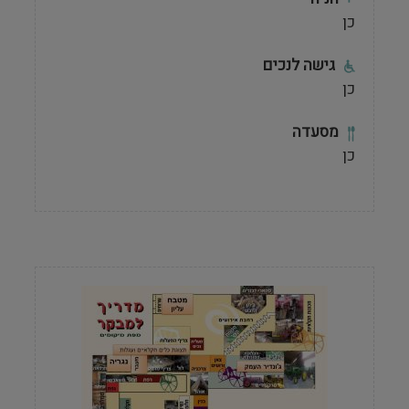
כן
גישה לנכים
כן
מסעדה
כן