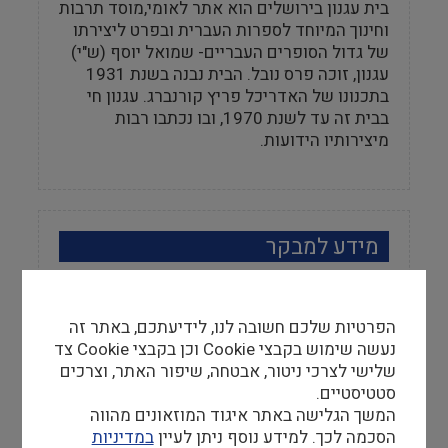
בית עגנון בירושלים הוא אתר לאומי,מוסד תרבות
וחינוך המיוחד לספרות העברית ובפרט ליצירתו
של גדול הסופרים העבריים- שמואל יוסף (ש"י)
עגנון, זוכה פרס נובל. הבית נבנה בשנת 1931
בתכנונו של האדריכל פריץ קורנברג. עגנון חי
בבית זה עד לשנת 1970, ובו נכתבו רבות
מיצירותיו הידועות.
מידע למבקר
שעות פתיחה
אפריל-ספטמבר ימים א-ה 09:00-15:00 יום ו'
הפרטיות שלכם חשובה לנו, לידיעתכם, באתר זה
09:00-12:00
נעשה שימוש בקבצי Cookie וכן בקבצי Cookie צד
שלישי לצרכי ניטור, אבטחה, שיפור האתר, וצרכים
טלפון
סטטיסטיים.
02-6716498
המשך הגלישה באתר איגוד המוזאונים מהווה
הסכמה לכך. למידע נוסף ניתן לעיין
במדיניות