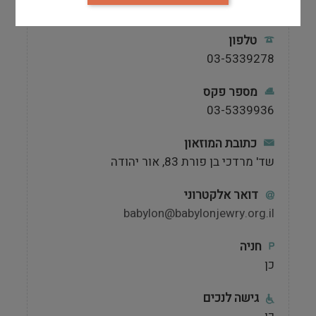
http://www. BabylonJewry.org.il
טלפון
03-5339278
מספר פקס
03-5339936
כתובת המוזאון
שד' מרדכי בן פורת 83, אור יהודה
דואר אלקטרוני
babylon@babylonjewry.org.il
חניה
כן
גישה לנכים