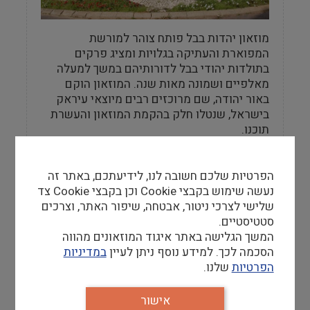
מוזאון יהדות בבל פותח צוהר למורשת
המפוארת והעתיקה בגלויות ומציג פרקים
בתולדות יהודי בבל לדורותיהם במשך למעלה
מאלפיים ושמונה מאות שנה. המוזאון הוקם
באור יהודה, שם מרוכזים רבים מיוצאי עיראק
בישראל, שנטלו חלק בהקמת המוזאון והעשרת
תוכנו.
הפרטיות שלכם חשובה לנו, לידיעתכם, באתר זה
נעשה שימוש בקבצי Cookie וכן בקבצי Cookie צד
מידע למבקר
שלישי לצרכי ניטור, אבטחה, שיפור האתר, וצרכים
סטטיסטיים.
שעות פתיחה
המשך הגלישה באתר איגוד המוזאונים מהווה
ב',ד', ה' 15:00-09:00 , יום ג' 19:00-09:00 , יום
הסכמה לכך. למידע נוסף ניתן לעיין
במדיניות
ו' 13:00-10:00
הפרטיות
שלנו.
אתר
אישור