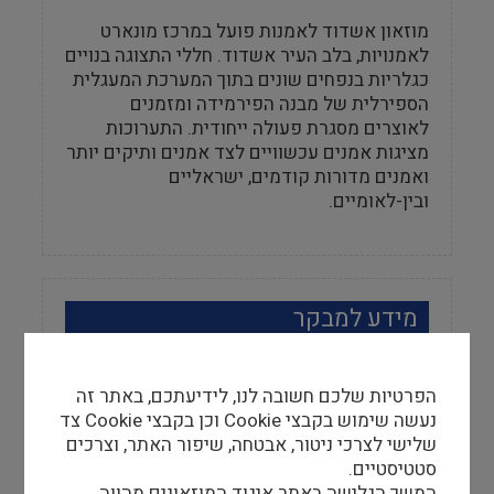
מוזאון אשדוד לאמנות פועל במרכז מונארט
לאמנויות, בלב העיר אשדוד. חללי התצוגה בנויים
כגלריות בנפחים שונים בתוך המערכת המעגלית
הספירלית של מבנה הפירמידה ומזמנים
לאוצרים מסגרת פעולה ייחודית. התערוכות
מציגות אמנים עכשוויים לצד אמנים ותיקים יותר
ואמנים מדורות קודמים, ישראליים
ובין-לאומיים.
מידע למבקר
שעות פתיחה
ב', ד', ה' – 10:00 – 16:00, ג' – 10:00 – 20:00,
הפרטיות שלכם חשובה לנו, לידיעתכם, באתר זה
ו', שבת - 10:30 – 13:30, יום א' – סגור, בחגים
נעשה שימוש בקבצי Cookie וכן בקבצי Cookie צד
ובערבי החג המוזאון סגור למבקרים
שלישי לצרכי ניטור, אבטחה, שיפור האתר, וצרכים
סטטיסטיים.
המשך הגלישה באתר איגוד המוזאונים מהווה