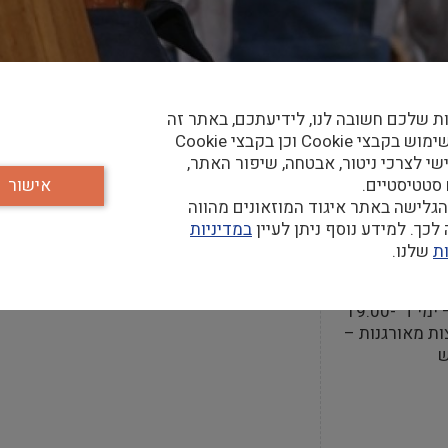
ת שלכם חשובה לנו, לידיעתכם, באתר זה
נעשה שימוש בקבצי Cookie וכן בקבצי Cookie
שי לצרכי ניטור, אבטחה, שיפור האתר,
קר
 סטטיסטיים.
אישור
גלישה באתר איגוד המוזאונים מהווה
כך. למידע נוסף ניתן לעיין
במדיניות
ת
שלנו.
חה
לקהל הרחב – ימי ד' 19:00-
קבוצות מאורגנות –
ש