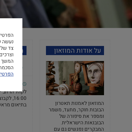
הפרטיו
צד שלי
על אודות המוזאון
מידע למב
וצרכים
המשך ה
הסכמה ל
הפרטיו
שעות פתי
16:00, ל
המוזאון לאמנות תאטרון
בתיאום מרא
הבובות חוקר, מתעד, משמר
ומספר את סיפורה של
הבובנאות הישראלית.
המבקרים נפגשים גם עם