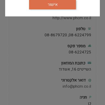
המוזאון סגור
אישור
אתר
http://www.phcm.co.il
טלפון
08-6224799, 08-8679720
מספר פקס
08-6224725
כתובת המוזאון
השייטים 16, אשדוד
דואר אלקטרוני
info@phcm.co.il
חניה
כן