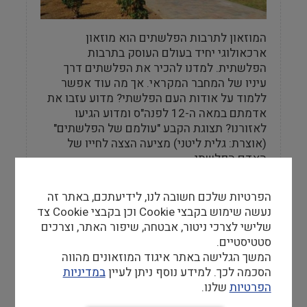
המוזאון לתרבות הפלשתים הוא מוזאון
ארכאולוגי יחיד בעולם העוסק בתרבות
הפלשתית. למדנו להכיר את הפלשתים דרך
עיניו של המחבר המקראי. אך מה עוד אפשר
ללמוד על אודות העם הפלשתי? מדוע עזבו את
אדמתם במאה ה-12 לפנה"ס ומדוע הגיעו
לאזורנו? תצוגת הקבע "עולמם של הפלשתים"
(אוצרת: גלית ליטני) מציעה הצצה לחייו של
האדם הפלשתי.
הפרטיות שלכם חשובה לנו, לידיעתכם, באתר זה
נעשה שימוש בקבצי Cookie וכן בקבצי Cookie צד
שלישי לצרכי ניטור, אבטחה, שיפור האתר, וצרכים
מידע למבקר
סטטיסטיים.
המשך הגלישה באתר איגוד המוזאונים מהווה
שעות פתיחה
הסכמה לכך. למידע נוסף ניתן לעיין
במדיניות
יום א, ג-ה 16:00–9:00, יום ב 20:00-09:00, יום
הפרטיות
שלנו.
שישי ושבת 13:30-10:30, ערבי וימי חג –