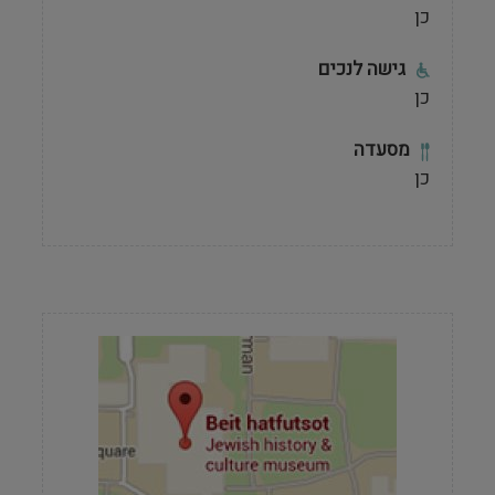
כן
גישה לנכים
כן
מסעדה
כן