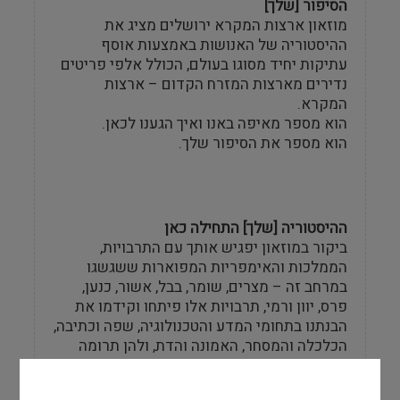
הסיפור [שלך]
מוזאון ארצות המקרא ירושלים מציג את
ההיסטוריה של האנושות באמצעות אוסף
עתיקות יחיד מסוגו בעולם, הכולל אלפי פריטים
נדירים מארצות המזרח הקדום – ארצות
המקרא.
הוא מספר מאיפה באנו ואיך הגענו לכאן.
הוא מספר את הסיפור שלך.
ההיסטוריה [שלך] התחילה כאן
ביקור במוזאון יפגיש אותך עם התרבויות,
הממלכות והאימפריות המפוארות ששגשגו
במרחב זה – מצרים, שומר, בבל, אשור, כנען,
פרס, יוון ורמי, תרבויות אלו פיתחו וקידמו את
הבנתנו בתחומי המדע והטכנולוגיה, שפה וכתיבה,
הכלכלה והמסחר, האמונה והדת, ולהן תרומה
מכרעת בעיצובה של התרבות המערבית המוכרת
לנו היום.