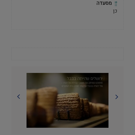
מסעדה
כן