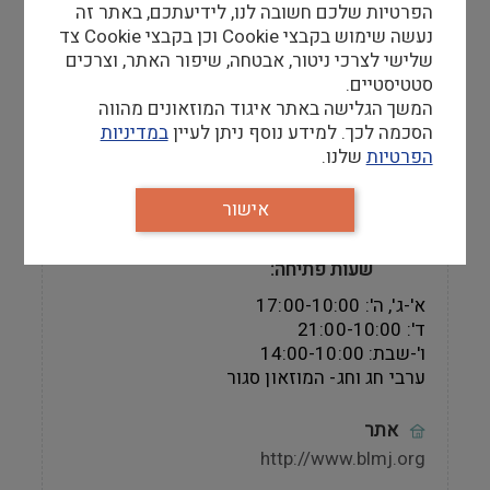
אנו מזמינים אתכם לגלות את המקום בו נולדה
הפרטיות שלכם חשובה לנו, לידיעתכם, באתר זה
האנושות, לפסוע בשבילי העבר של האימפריות
נעשה שימוש בקבצי Cookie וכן בקבצי Cookie צד
הגדולות, לחוש בעוצמתה של ההיסטוריה
שלישי לצרכי ניטור, אבטחה, שיפור האתר, וצרכים
שעיצבה והשפיעה על מציאות חיינו היום.
סטטיסטיים.
המשך הגלישה באתר איגוד המוזאונים מהווה
הסכמה לכך. למידע נוסף ניתן לעיין
במדיניות
הפרטיות
שלנו.
מידע למבקר
אישור
שעות פתיחה
שעות פתיחה
:
א'-ג', ה': 17:00-10:00
ד': 21:00-10:00
ו'-שבת: 14:00-10:00
ערבי חג וחג- המוזאון סגור
אתר
http://www.blmj.org