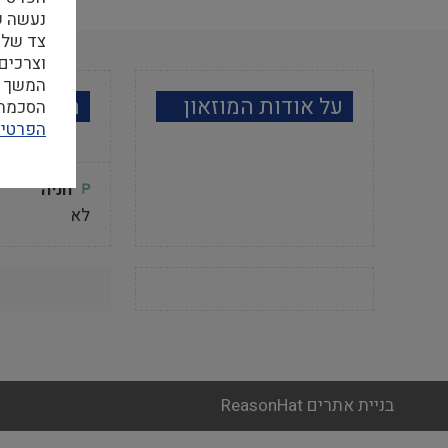
צד שלי
וצרכים
המשך ה
על אודות המוזאון
מידע למב
הסכמה ל
הפרטיו
חניה
לא
בניית אתרים ReasonHat