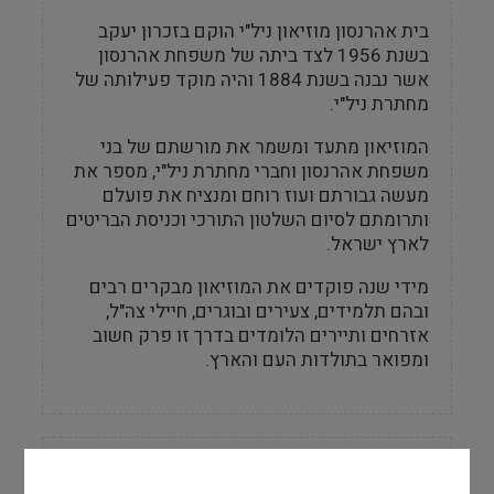
בית אהרנסון מוזיאון ניל"י הוקם בזכרון יעקב
בשנת 1956 לצד ביתה של משפחת אהרנסון
אשר נבנה בשנת 1884 והיה מוקד פעילותה של
מחתרת ניל"י.
המוזיאון מתעד ומשמר את מורשתם של בני
משפחת אהרנסון וחברי מחתרת ניל"י, מספר את
מעשה גבורתם ועוז רוחם ומנציח את פועלם
ותרומתם לסיום השלטון התורכי וכניסת הבריטים
לארץ ישראל.
מידי שנה פוקדים את המוזיאון מבקרים רבים
ובהם תלמידים, צעירים ובוגרים, חיילי צה"ל,
אזרחים ותיירים הלומדים בדרך זו פרק חשוב
ומפואר בתולדות העם והארץ.
מידע למבקר