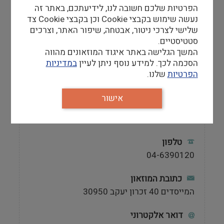
הפרטיות שלכם חשובה לנו, לידיעתכם, באתר זה
שעות פתיחה
נעשה שימוש בקבצי Cookie וכן בקבצי Cookie צד
א' – ה' 9:00-17:00 (סיור אחרון ב16:30)
שלישי לצרכי ניטור, אבטחה, שיפור האתר, וצרכים
ו' 9:00-13:00 (סיור אחרון ב12:30)
סטטיסטיים.
המוזיאון ובתי המשפחה סגורים:
המשך הגלישה באתר איגוד המוזאונים מהווה
בשבתות ובחגים וכן בערב ראש-השנה, ערב
הסכמה לכך. למידע נוסף ניתן לעיין
במדיניות
כיפור, ערב פסח, יום הזיכרון לחללי צה"ל ויום
הפרטיות
שלנו.
העצמאות.
אישור
אתר
http://www.nili-museum.org.il/default.aspx
טלפון
04-6390120
כתובת המוזאון
המייסדים 40 זכרון יעקב 30950
דואר אלקטרוני