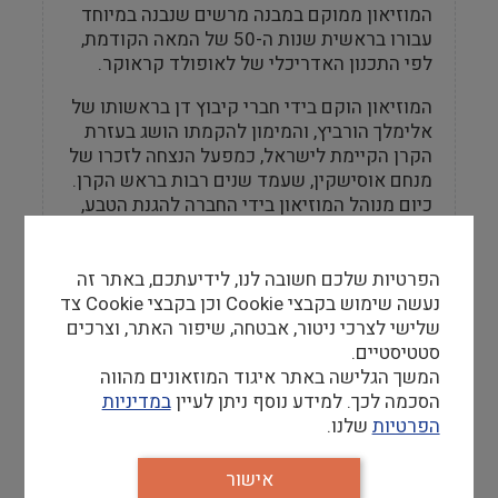
המוזיאון ממוקם במבנה מרשים שנבנה במיוחד
עבורו בראשית שנות ה-50 של המאה הקודמת,
לפי התכנון האדריכלי של לאופולד קראוקר.
המוזיאון הוקם בידי חברי קיבוץ דן בראשותו של
אלימלך הורביץ, והמימון להקמתו הושג בעזרת
הקרן הקיימת לישראל, כמפעל הנצחה לזכרו של
מנחם אוסישקין, שעמד שנים רבות בראש הקרן.
כיום מנוהל המוזיאון בידי החברה להגנת הטבע,
בעזרת המועצה האזורית הגליל העליון, משרד
החינוך ומשרד התרבות והספורט.
הפרטיות שלכם חשובה לנו, לידיעתכם, באתר זה
נעשה שימוש בקבצי Cookie וכן בקבצי Cookie צד
שלישי לצרכי ניטור, אבטחה, שיפור האתר, וצרכים
סטטיסטיים.
מידע למבקר
המשך הגלישה באתר איגוד המוזאונים מהווה
הסכמה לכך. למידע נוסף ניתן לעיין
במדיניות
שעות פתיחה
הפרטיות
שלנו.
שעות פעילות
אישור