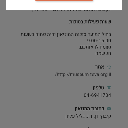
ימים א'-ה': 9:00-15:00
לקבוצות בלבד בתיאום מראש – בכל זמן
שעות פעילות בסוכות
בחול המועד סוכות המוזיאון יהיה פתוח בשעות
9:00-15:00
נשמח לראותכם.
חג שמח
אתר
http://museum.teva.org.il/
טלפון
04-6941704
כתובת המוזאון
קיבוץ דן, ד.נ. גליל עליון