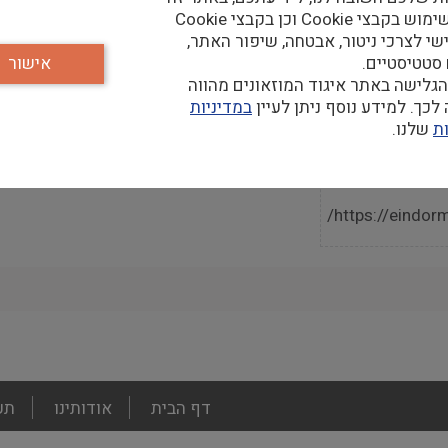
נעשה שימוש בקבצי Cookie וכן בקבצי Cookie
שי לצרכי ניטור, אבטחה, שיפור האתר,
 סטטיסטיים.
אישור
גלישה באתר איגוד המוזאונים מהווה
קר
כך. למידע נוסף ניתן לעיין
במדיניות
ת
שלנו.
https://eindorm
footer
דף הבית
אודותינו
תע
menu