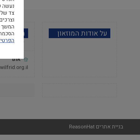
צד שלי
וצרכים
המשך ה
על אודות המוזאון
מידע למב
הסכמה ל
הפרטיו
אתר
ilfrid.org.il
בניית אתרים ReasonHat