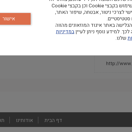
נעשה שימוש בקבצי Cookie וכן בקבצי Cookie
שי לצרכי ניטור, אבטחה, שיפור האתר,
 סטטיסטיים.
אישור
גלישה באתר איגוד המוזאונים מהווה
קר
כך. למידע נוסף ניתן לעיין
במדיניות
ת
שלנו.
http://www.w
footer
דף הבית
אודותינו
תע
menu