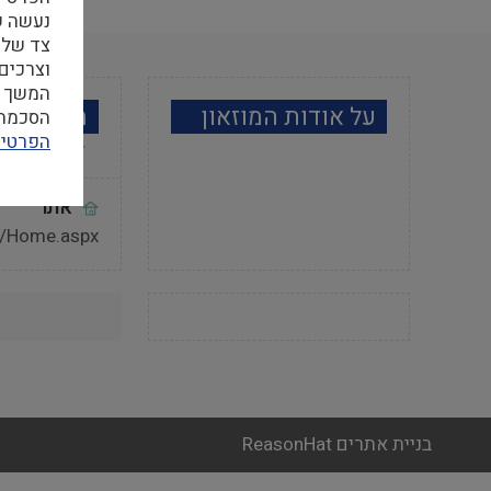
צד שלי
וצרכים
המשך ה
על אודות המוזאון
מידע למב
הסכמה ל
הפרטיו
אתר
s/Home.aspx
בניית אתרים ReasonHat