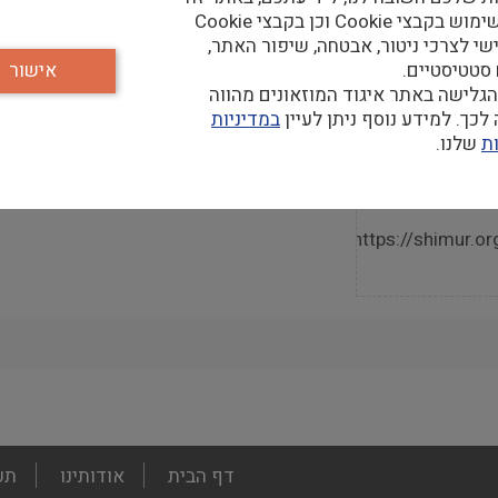
נעשה שימוש בקבצי Cookie וכן בקבצי Cookie
שי לצרכי ניטור, אבטחה, שיפור האתר,
 סטטיסטיים.
אישור
גלישה באתר איגוד המוזאונים מהווה
קר
כך. למידע נוסף ניתן לעיין
במדיניות
ת
שלנו.
https://shimur.or
footer
דף הבית
אודותינו
תע
menu