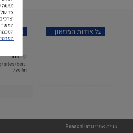
צד שלי
וצרכים
המשך ה
על אודות המוזאון
מידע למב
הסכמה ל
הפרטיו
אתר
g/sites/beit-
yellin/
בניית אתרים ReasonHat