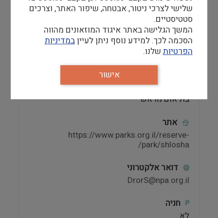
נוספות.
שלישי לצרכי ניטור, אבטחה, שיפור האתר, וצרכים
סטטיסטיים.
המשך הגלישה באתר איגוד המוזאונים מהווה
הסכמה לכך. למידע נוסף ניתן לעיין
במדיניות
הפרטיות
שלנו.
מידע למבקר
אישור
שעות פתיחה
המוזאון סגור בשבתות, כמו בשישי וערבי חג רק
בתיאום מראש
אתר
https://www.parks.org.il/reserve-
park/shlosha/
דואר אלקטרוני
DrorS@npa.org.il
חניה
לא