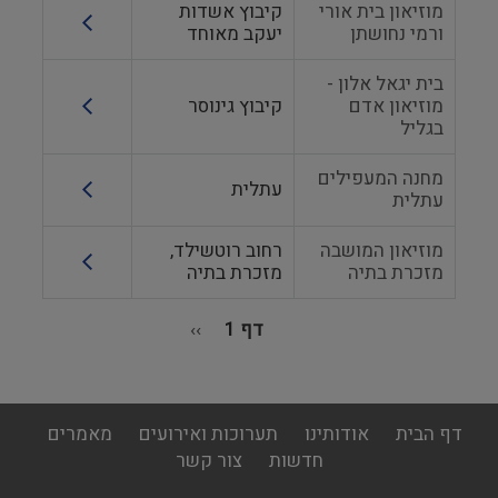
מוזיאון בית אורי
קיבוץ אשדות
ורמי נחושתן
יעקב מאוחד
בית יגאל אלון -
מוזיאון אדם
קיבוץ גינוסר
בגליל
מחנה המעפילים
עתלית
עתלית
מוזיאון המושבה
רחוב רוטשילד,
מזכרת בתיה
מזכרת בתיה
דף 1
››
הדף
הבא
דפדוף
footer
דף הבית
אודותינו
תערוכות ואירועים
מאמרים
menu
חדשות
צור קשר