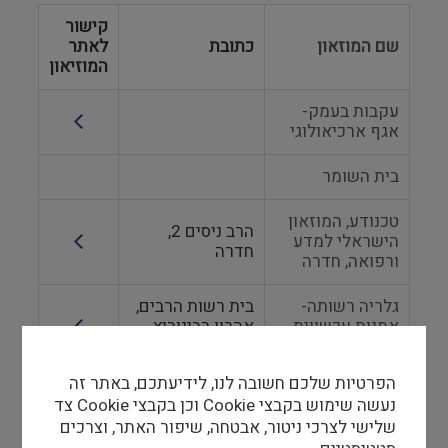
קישור
שם המוזאון
כתובת
לאתר
המוזיאון
עקבות בעמק-
אגף ארכיאולוגי
בית השומר
טכנודע, המוזאון
הרב ניסים 2,
הישראלי למדע
חדרה
ורפואה, חדרה
גלריה רשותה-
בית רשות הרבים,
אמנות עכשווית
אהרון רבינוביץ
ברשות הרבים
33, קרית יובל
הפרטיות שלכם חשובה לנו, לידיעתכם, באתר זה
הספרייה
נעשה שימוש בקבצי Cookie וכן בקבצי Cookie צד
הלאומית
שלישי לצרכי ניטור, אבטחה, שיפור האתר, וצרכים