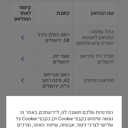
קישור
שם המוזאון
כתובת
לאתר
המוזיאון
היכל שלמה -
רחוב המלך ג'ורג'
המוזאון לאמנות
58, ירושלים
יהודית ע"ש וולפסון
מגדל דוד מוזיאון
שער יפו,
ירושלים
ירושלים
רחוב אגריפס
מוזיאון המיסים
42, פינת רחוב
כי''ח, ​ירושלים
פארק קרסו למדע
באר שבע ח.פ.
(בית יציב)
510237894
הפרטיות שלכם חשובה לנו, לידיעתכם, באתר זה
בית אהרונסון-
רחוב המייסדים
נעשה שימוש בקבצי Cookie וכן בקבצי Cookie צד
מוזיאון ניל"י
40, זכרון יעקב
שלישי לצרכי ניטור, אבטחה, שיפור האתר, וצרכים