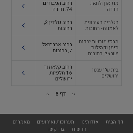
מוזיאון ה'חאן,
רחוב הגיבורים
חדרה
74, חדרה
הגלריה העירונית
רחוב גולדין 2,
לאמנות- רחובות
רחובות
מרכז מורשת יהדות
רחוב אברבנאל
תימן וקהילות
7, רחובות
ישראל, רחובות
רחוב קלאוזנר
בית ש"י עגנון
16 תלפיות,
ירושלים
ירושלים
‹‹
הדף
דף 3
››
הדף
הקודם
הבא
דפדוף
footer
דף הבית
אודותינו
תערוכות ואירועים
מאמרים
menu
חדשות
צור קשר