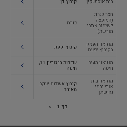
בית אוסישקין
קיבוץ דן
חצר כנרת
(המועצה
כנרת
לשימור אתרי
מורשת)
מוזיאון העמק
קיבוץ יפעת
בקיבוץ יפעת
מוזיאון העיר
שדרות בן גוריון 11,
חיפה
חיפה
מוזיאון בית
קיבוץ אשדות יעקב
אורי ורמי
מאוחד
נחושתן
דף 1
››
הדף
הבא
דפדוף