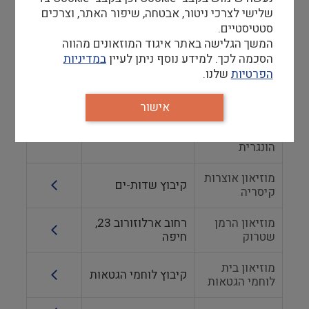
מוזיאון מאנה
שדרות יפה נוף 89,
שלישי לצרכי ניטור, אבטחה, שיפור האתר, וצרכים
כץ
חיפה
סטטיסטיים.
המשך הגלישה באתר איגוד המוזאונים מהווה
מוזיאון עקבות
גן השלושה (סחנה)
הסכמה לכך. למידע נוסף ניתן לעיין
במדיניות
בעמק
הפרטיות
שלנו.
מוזיאון
למורשת
כיכר העצמאות, צפת
אישור
היהדות
(מול בית יגאל אלון,
הדוברת
בחצר בניין הסראיה)
הונגרית
מוזיאון אוצרות
קיבוץ שדות-ים
קיסריה
מוזיאון הרמן
רחוב ארלוזורוב 23,
שטרוק
חיפה
מוזיאון בית
קיבוץ לוחמי הגטאות
לוחמי הגטאות