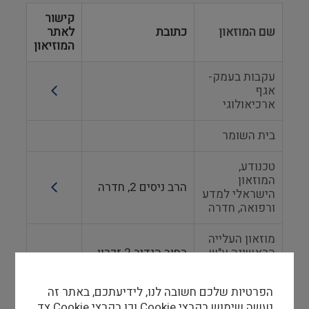
קישור
שם המוזאון
כתובת
לאתר
המוזיאון
עקבות בעמק-
אגף
ארכיאולוגי
בית השומר
טכנודע,
המוזאון
הרב ניסים 2, חדרה
הישראלי למדע
ורפואה, חדרה
מוזאון העלייה
הראשונה ע"ש
רחוב הנדיב 2 זכרון
משה ושרה
יעקב
אריזון
הפרטיות שלכם חשובה לנו, לידיעתכם, באתר זה
נעשה שימוש בקבצי Cookie וכן בקבצי Cookie צד