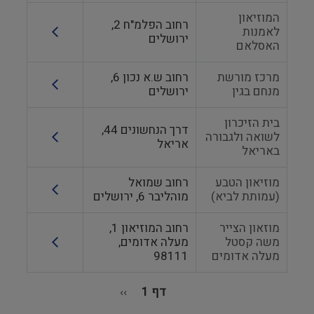
המוזיאון
רחוב הפלמ"ח 2,
לאמנות
ירושלים
האסלאם
מרכז מורשת
רחוב ש.א נכון 6,
מנחם בגין
ירושלים
בית הזיכרון
דרך הנחשונים 44,
לשואה ולגבורה
אריאל
באריאל
מוזיאון הטבע
רחוב שמואל
(עמותת לביא)
מוהליבר 6, ירושלים
מוזאון הצייר
רחוב המוזיאון 1,
משה קסטל
מעלה אדומים,
מעלה אדומים
98111
דף 1
››
הדף
הבא
דפדוף