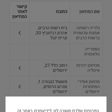
קישור
שם המוזאון
כתובת
לאתר
המוזיאון
גלריה רשותה-
בית רשות הרבים,
אמנות עכשווית
אהרון רבינוביץ 33,
ברשות הרבים
קרית יובל
הספרייה
הלאומית
מוזיאון יהדות
רחוב הלל 27,
איטליה
ירושלים
מוזאון אסירי
משעול הגבורה 1,
המחתרות
מגרש הרוסים,
ירושלים
ירושלים
היכל שלמה -
המוזאון
רחוב המלך ג'ורג' 58,
הפרטיות שלכם חשובה לנו, לידיעתכם, באתר זה