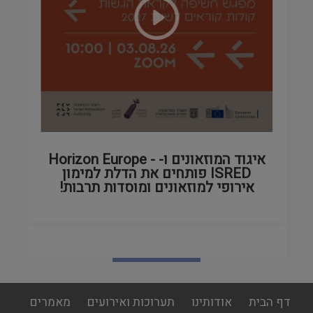
איגוד המוזאונים ו- Horizon Europe -
ISRED פותחים את הדלת למימון
אירופי למוזאונים ומוסדות תרבות!
לכל הסרטונים
footer
דף הבית
אודותינו
תערוכות ואירועים
מאמרים