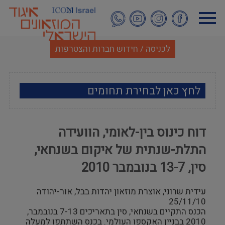
דילוג
לתוכן
העיקרי
לכניסה / חידוש חברות והצטרפות
לחץ כאן לבחירת תחומים
ארכאולוגיה
דוח כינוס בין-לאומי, הוועידה
אמנות
התלת-שנתית של איקום בשנחאי,
אתנוגרפיה
סין, 13-7 בנובמבר 2010
מוזאולוגיה כללי
עידית שרוני, אוצרת מוזאון יהדות בבל, אור-יהודה
25/11/10
הכנס התקיים בשנחאי, סין בתאריכים 7-13 בנובמבר,
היסטוריה ומורשת
2010 בבניין האקספו העולמי. בכנס השתתפו למעלה