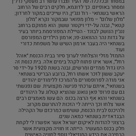
במסחר ובכלכלה של העיר וצברו עושר רב מעסקי נדל"ן
ומסחר באופיום. כך לדוגמא, חלקים רבים של הרחוב
הראשי בשנחאי - רח' ננג'ין, היו שייכים במקור לחרדון;
"מלון שלום" – מלון מפואר שבמקור נקרא "מלון
קטאי", נבנה על-ידי ויקטור ששון. הוא ממוקם ברחוב
ננג'ין הנושק לבונד - הטיילת המפורסמת ביותר בעיר
על גדות נהר ההוואנג-פו; ארמון הילדים המפורסם
בשנחאי היה בעבר ארמון השיש של משפחת כדורי
ועוד.
התמזל מזלי והצלחתי לערוך סיור בבית הכנסת "אוהל
רחל", אשר אינו פתוח לקהל בימים אלה. בית כנסת זה
הינו גדול ממדים ומרשים, נבנה בשנת 1920 על-ידי סר
יעקב ששון לזכר אשתו רחל, ברובע הבריטי בשנחאי.
אני מודה לפרופסורים מ"המרכז ללימודים יהודים
בשנחאי", איתם ערכתי פגישה מקצועית. שם נפגשתי
גם עם פרופ' פאן גואנג שהוציא קטלוג על היהודים
בשנחאי והוא אף הרצה בכנס. הם עשו מאמצים רבים
אשר צלחו וכך הייתה לי הזכות להתרשם מקרוב
ולהיכנס לבית הכנסת, ששימש כמרכזם של הקהילה
הבגדאדית בשנחאי כמאה שנים.
ברצוני להודות לאיקום ישראל אשר אפשרו לי לקחת
חלק בכנס המעשיר. הייתה זו חוויה מקצועית אשר
הרחיבה את הידע המוזיאלי נוסף לחוויה האישית.