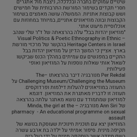
שינויים עמוקים בחברה ובכלכלה, ניצבת מול אתגרים
חסרי תקדים בשימור המורשת התרבותית של חמישים
מבנים היסטוריים
ושש קבוצות אתניות. הממשלה עושה מאמצים בשימור
הקבוצות ובונה מוזיאונים אתניים, במיוחד במחוזות עם
עיצוב
אוכלוסיית מיעוט אתני.
"מוזיאון יהדות בבל" עלה בהרצאתה של ד"ר שלי שנהב
– Visual Politics & Poetic Ethnography in Ethnic
Heritage Centers in Israel בהקשר של מרכזי מורשת
בארץ. אציין כי המשך הדיון על מוזיאון יהדות בבל
התקיים במפגשים עם עמיתים במהלך הכנס שביקשו
לשאול אותי שאלות נוספות על המוזיאון ואופי
פעילותיו.
Per Rekdal מנורבגיה דיבר בהרצאתו –The
Challenging Museum/Challenging the Museum על
התעוזה במוזיאונים להעלות דילמות ופרדוקסים.
תעוזה זו לדבריו מאתגרת את המוזיאון. דוגמא
למוזיאון שמתמודד עם נושא מאתגר עלתה בהרצאה
של Ann Siri מנורבגיה – Minda, the girl at the
pharmacy - An educational programme on sexual
assault
המוזיאון יצא עם תוכנית חינוכית שעוסקת בנושא של
תקיפה מינית. סיפור אמיתי על ילדה בת ארבע עשרה
בשם מינדה אשר הותקפה מינית על ידי בעל בית