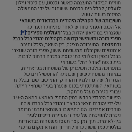
חוויית הביקור התעצמה כאשר נכנסנו, עם כיסוי ניילון
לנעלינו, לחלל בית הכנסת ששוחזר על ידי הממשלה
הסינית בשנת 2007.
חשיבותה של הקהילה היהודית הבגדאדית בשנחאי
אל הכנס הגעתי כחודש לאחר פתיחת התערוכה
שאצרתי במוזיאון יהדות בבל
"מעולפת ספירים"
[*]
:
ספרי תורה ותשמישי קדושה בקהילות יהודי בבל בבבל
ובתפוצות.
התערוכה מציגה, בין השאר, היכל ותיבה
אותנטיים שקיבלנו ממשפחת ששון, ספרי תורה שנוצרו
בבבל ובסין ותצלומי בתי כנסת במזרח הרחוק לרבות
בית כנסת "אוהל רחל" בשנחאי.
בתערוכה בולטת חשיבותן של משפחות בגדאדיות,
במיוחד משפחת ששון שכונתה "הרוטשילדים של
המזרח", שהיגרו למזרח הרחוק והתיישבו שם ובכלל זה
בשנחאי. השתתפותי בכנס שנערך בעיר שנחאי הייתה
עבורי סגירת מעגל מרתקת.
היישוב היהודי החדש בסין התחיל באמצע המאה ה-19
על-ידי יהודים יוצאי בגדאד ויהודי בבל בהודו שהיו
סוחרים אמידים. הם התיישבו בשנחאי ותרמו תרומה
ניכרת להפיכתה של עיר זו מעיירת דייגים לעיר
בין-לאומית. תוך זמן קצר תפסו משפחות בגדאדיות
בולטות כמו ששון, כדורי, חרדון ועזרא מקום מרכזי