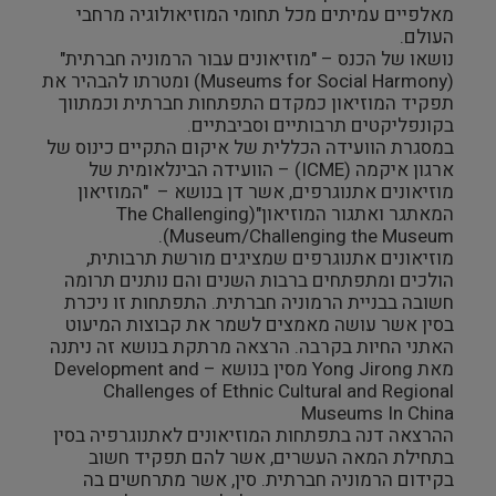
מאלפיים עמיתים מכל תחומי המוזיאולוגיה מרחבי
צילום ווידאו ארט
העולם.
נושאו של הכנס – "מוזיאונים עבור הרמוניה חברתית"
(Museums for Social Harmony) ומטרתו להבהיר את
מדע וטבע
תפקיד המוזיאון כמקדם התפתחות חברתית וכמתווך
בקונפליקטים תרבותיים וסביבתיים.
ביטחון ובטיחות
במסגרת הוועידה הכללית של איקום התקיים כינוס של
ארגון איקמה (ICME) – הוועידה הבינלאומית של
מוזיאונים אתנוגרפים, אשר דן בנושא – "המוזיאון
שימור
המאתגר ואתגור המוזיאון"(The Challenging
Museum/Challenging the Museum).
חינוך והדרכה
מוזיאונים אתנוגרפים שמציגים מורשת תרבותית,
הולכים ומתפתחים ברבות השנים והם נותנים תרומה
חשובה בבניית הרמוניה חברתית. התפתחות זו ניכרת
עיצוב וארכיטקטורה
בסין אשר עושה מאמצים לשמר את קבוצות המיעוט
האתני החיות בקרבה. הרצאה מרתקת בנושא זה ניתנה
התיישבות
מאת Yong Jirong מסין בנושא – Development and
Challenges of Ethnic Cultural and Regional
Museums In China
זכוכית וקרמיקה
ההרצאה דנה בתפתחות המוזיאונים לאתנוגרפיה בסין
בתחילת המאה העשרים, אשר להם תפקיד חשוב
רישום וקטלוג
בקידום הרמוניה חברתית. סין, אשר מתרחשים בה