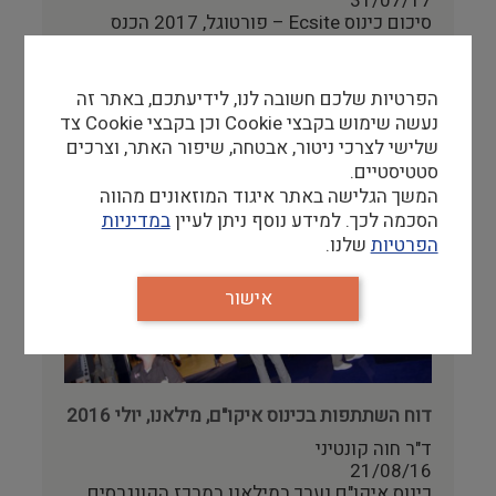
31/07/17
רישום וקטלוג
סיכום כינוס Ecsite – פורטוגל, 2017 הכנס
השנתי של איגוד מוזאוני המדע ומרכזי המדע
האירופאים…
מבנים היסטוריים
הפרטיות שלכם חשובה לנו, לידיעתכם, באתר זה
להמשך קריאה
עיצוב
נעשה שימוש בקבצי Cookie וכן בקבצי Cookie צד
שלישי לצרכי ניטור, אבטחה, שיפור האתר, וצרכים
סטטיסטיים.
המשך הגלישה באתר איגוד המוזאונים מהווה
הסכמה לכך. למידע נוסף ניתן לעיין
במדיניות
הפרטיות
שלנו.
אישור
דוח השתתפות בכינוס איקו"ם, מילאנו, יולי 2016
ד"ר חוה קונטיני
21/08/16
כינוס איקו"ם נערך במילאנו במרכז הקונגרסים