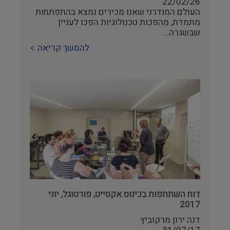
22/02/26
היסטוריה ומורשת
העולם המודרני שאנו מכירים נמצא בהתפתחות
מתמדת, מהפכות טכנולוגיות הפכו לעניין
צילום ווידאו ארט
שבשגרה.…
להמשך קריאה
מדע וטבע
ביטחון ובטיחות
שימור
חינוך והדרכה
עיצוב וארכיטקטורה
התיישבות
דוח השתתפות בכינוס אקסייט, פורטוגל, יוני
2017
זכוכית וקרמיקה
דנה ירון מרקוביץ