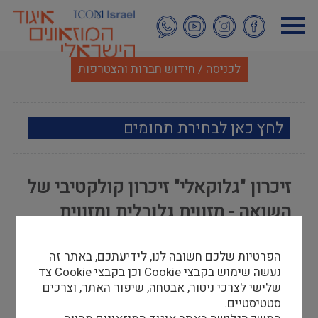
דילוג
לתוכן
העיקרי
לכניסה / חידוש חברות והצטרפות
לחץ כאן לבחירת תחומים
ארכאולוגיה
זיכרון "גלוקאלי" זיכרון קולקטיבי של
אמנות
השואה - מזווית גלובלית ומזווית
אתנוגרפיה
מקומית
הפרטיות שלכם חשובה לנו, לידיעתכם, באתר זה
מוזאולוגיה כללי
אורית אנגלברג-ברעם
נעשה שימוש בקבצי Cookie וכן בקבצי Cookie צד
21/12/14
שלישי לצרכי ניטור, אבטחה, שיפור האתר, וצרכים
היסטוריה ומורשת
סטטיסטיים.
להלן קישור למאמר המבוסס על תיזה של אורית