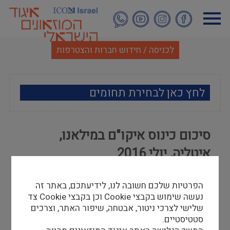
דילוג
לתוכן
העיקרי
לכניסה / חידוש חברות והצטרפות
לחץ כאן לבחירת תחומים
ארכאולוגיה
סיכום כינוס איקו"ם במילאנו,
אמנות
איטליה, יולי 2016
אתנוגרפיה
עדי שלח
הפרטיות שלכם חשובה לנו, לידיעתכם, באתר זה
31/07/16
מוזאולוגיה כללי
נעשה שימוש בקבצי Cookie וכן בקבצי Cookie צד
עדי שלח, מנהלת מחלקת החינוך במוזאוני חיפה
שלישי לצרכי ניטור, אבטחה, שיפור האתר, וצרכים
היסטוריה ומורשת
השתתפה בכינוס התלת שנתי מטעם איקו"ם שהתקיים
סטטיסטיים.