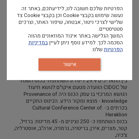
צילום ווידאו ארט
הפרטיות שלכם חשובה לנו, לידיעתכם, באתר זה
נעשה שימוש בקבצי Cookie וכן בקבצי Cookie צד
שלישי לצרכי ניטור, אבטחה, שיפור האתר, וצרכים
מדע וטבע
סטטיסטיים.
המשך הגלישה באתר איגוד המוזאונים מהווה
ביטחון ובטיחות
הסכמה לכך. למידע נוסף ניתן לעיין
במדיניות
הפרטיות
שלנו.
שימור
אפרת הברמן
אישור
28/10/18
חינוך והדרכה
בין התאריכים 29.9 ל-5.10 השתתפתי בכנס השנתי
עיצוב וארכיטקטורה
של CIDOC הוועדה מטעם איקו"ם לנושא תיעוד.
הנושא המרכזי בו עסק הכנס היה Provenance of
knowledge - מוצא ומקור הידע. הכינוס התקיים
התיישבות
בכרתים ב- .Cultural Conference Center of
Heraklion
זכוכית וקרמיקה
בכנס השתתפו כ- 250 נציגים מ- 45 מדינות: ברזיל,
קטר, מצרים, אירן, בריטניה, גרמניה, ארה"ב, אוסטרליה,
רישום וקטלוג
צ'כיה,