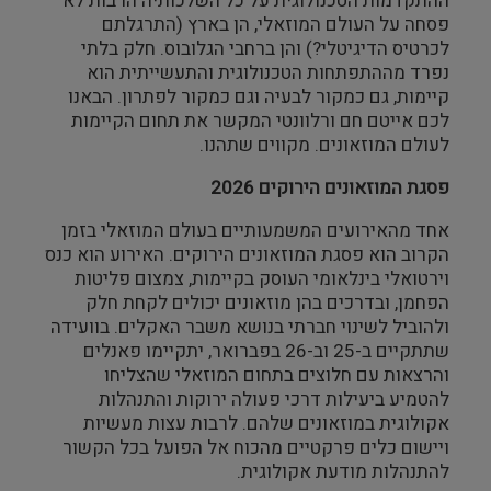
ההתקדמות הטכנולוגית על כל השלכותיה הרבות לא
פסחה על העולם המוזאלי, הן בארץ (התרגלתם
צילום ווידאו ארט
לכרטיס הדיגיטלי?) והן ברחבי הגלובוס. חלק בלתי
נפרד מההתפתחות הטכנולוגית והתעשייתית הוא
מדע וטבע
קיימות, גם כמקור לבעיה וגם כמקור לפתרון. הבאנו
לכם אייטם חם ורלוונטי המקשר את תחום הקיימות
ביטחון ובטיחות
לעולם המוזאונים. מקווים שתהנו.
פסגת המוזאונים הירוקים 2026
שימור
אחד מהאירועים המשמעותיים בעולם המוזאלי בזמן
חינוך והדרכה
הקרוב הוא פסגת המוזאונים הירוקים. האירוע הוא כנס
וירטואלי בינלאומי העוסק בקיימות, צמצום פליטות
הפחמן, ובדרכים בהן מוזאונים יכולים לקחת חלק
עיצוב וארכיטקטורה
ולהוביל לשינוי חברתי בנושא משבר האקלים. בוועידה
שתתקיים ב-25 וב-26 בפברואר, יתקיימו פאנלים
התיישבות
והרצאות עם חלוצים בתחום המוזאלי שהצליחו
להטמיע ביעילות דרכי פעולה ירוקות והתנהלות
זכוכית וקרמיקה
אקולוגית במוזאונים שלהם. לרבות עצות מעשיות
ויישום כלים פרקטיים מהכוח אל הפועל בכל הקשור
רישום וקטלוג
להתנהלות מודעת אקולוגית.