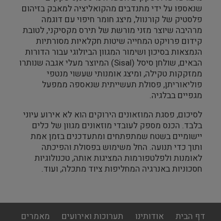
שנאספו על ידי מתנדבים מהקואליציה למאבק בזיהום
פלסטיק של קורנוול, מיצג חומר חיפוי עם דוגמה
מרהיבה שיוצר מזני מורשת של תירס מקסיקני, לטובת
קידום פרויקט המחייה שיטות חקלאיות מסורתיות
הנמצאות בסיכון ושימור המגוון הביולוגי עבור הדורות
הבאים, שולחן סיסל (
Sisal
) המיוצר מעלי אגבה שנותרו
ממזקקות טקילה, ומיצג אומנותי שעשוי מנטפי
פוליאוריתן, פסולת תעשייתית שנאספה ממפעל
מגפיים בבלגיה.
לסיכום, פסגת המוזאונים הירוקים הוא לא אירוע עיוני
בלבד. הכנס מספק לעובדי מוזאונים מגוון של כלים
יישומיים בשטח שמתפתחים ומתעדכנים בזמן אמת
ותוך כדי תנועה. החל משימוש בפסולת והפיכתה
לאומנות ולפלטפורמות המציגות אותה, טכנולוגיות
חסכוניות באנרגיה המחליפות ציוד מתכלה, ועוד.
footer
דף הבית
אודותינו
תערוכות ואירועים
מאמרים