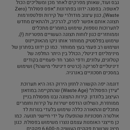
גבס ועוד, שאותן מפרקים לאחר מכן ומשליכים הכול
לאשפה. בפסגה ידונו בפתרונות ״אפס פסולת״ (
Zero
Waste
), כגון עיצוב מודולרי של קירות ופלטפורמות
תצוגה אותם אפשר לפרק, להרכיב, ולהתאים מחדש
לתערוכות נוספות, שימוש בחומרים מתכלים
וממוחזרים כגון לוחות תצוגה העשויים מפטריות (!),
שימוש בפלסטיק ממוחזר אותו ניקו מהאוקיינוס
ושימוש רב פעמי בעץ ממוחזר. כמו כן ידונו בפתרון של
מינימליזם דיגיטלי, הכולל בין היתר החלפה של
קטלוגים, עלונים, ודפי הסבר חד-פעמיים בקודים
דיגיטליים לסריקה (כרטיס דיגיטלי מישהו?) ושימוש
במסכים חסכוניים באנרגיה.
דוגמה יפה הקשורה לחזון הירוק הזה היא תערוכת
״עידן הפסולת״ (
Waste Age
) שהתקיימה במוזאון
העיצוב בלונדון. קירות התצוגה נבנו מפסולת בניין
ממוחזרת, השילוט הודפס ישירות על קירות וחומרים
מתכלים והתאורה כללה שימוש בלעדי בנורות לד
אולטרה חסכוניות שהופעלו על ידי חיישני תנועה. כמו
כן מייצגי האומנות עצמם נוצרו משימוש בפסולת. כגון
מיצג שרשרת פקקים העשויה מ-6,600 פקקים