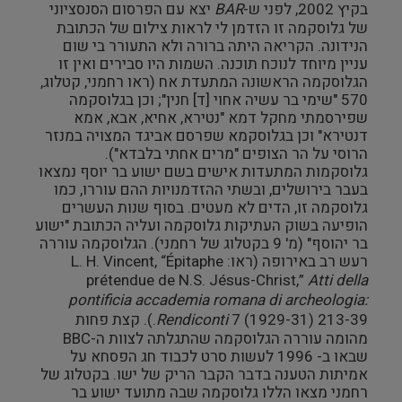
בקיץ 2002, לפני ש-
BAR
יצא עם הפרסום הסנסציוני
של גלוסקמה זו הזדמן לי לראות צילום של הכתובת
הנידונה. הקריאה היתה ברורה ולא התעורר בי שום
עניין מיוחד לנוכח תוכנה. השמות היו סבירים ואין זו
הגלוסקמה הראשונה המתעדת אח (ראו רחמני, קטלוג,
570 "שימי בר עשיה אחוי [ד] חנין"; וכן בגלוסקמה
שפירסמתי מחקל דמא "נטירא, אחיא, אבא, אמא
דנטירא" וכן בגלוסקמא שפרסם אביגד המצויה במנזר
הרוסי על הר הצופים "מרים אחתי בלבדא").
גלוסקמות המתעדות אישים בשם ישוע בר יוסף נמצאו
בעבר בירושלים, ובשתי ההזדמנויות ההם עוררו, כמו
גלוסקמה זו, הדים לא מעטים. בסוף שנות העשרים
הופיעה בשוק העתיקות גלוסקמה ועליה הכתובת "ישוע
בר יהוסף" (מ' 9 בקטלוג של רחמני). הגלוסקמה עוררה
רעש רב באירופה (ראו: L. H. Vincent, “Épitaphe
prétendue de N.S. Jésus-Christ,”
Atti della
pontificia accademia romana di archeologia:
Rendiconti
7 (1929-31) 213-39.). קצת פחות
מהומה עוררה הגלוסקמה שהתגלתה לצוות ה-BBC
שבאו ב- 1996 לעשות סרט לכבוד חג הפסחא על
אמיתות הטענה בדבר הקבר הריק של ישו. בקטלוג של
רחמני מצאו הללו גלוסקמה שבה מתועד ישוע בר