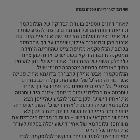
סוף דבר, לאחר דיונים נוספים בועדה
לאחר דיונים נוספים בועדת הבדיקה של הגלוסקמה
וקריאת דוחותיהם של המומחים ברצוני להציע שחזור
של אופן יצירת הגלוסקמא כפי שהיא נראית היום. גם
אורנה כהן וגם אבנר איילון, שעמדו על כך שהפטינה
בכתובת הגלוסקמא מזויפת ציינו שהחריגה היחידה
ממסקנה זו מצויה דוקא בשם ישוע. ארנה כהן ציינה
ש"בחלק השני של הכתובת '…אחיו דישוע' ניתן להבחין
בתוך האותיות בפטינה צהבהבה כמו זו שעל
הגלוסקמה". אבנר איילון כתב "רק בדוגמא אחת, פטינה
אשר גורדה מה-'ע' של ישוע התקבךל הרכב בתחום
הצפוי". כל האפיגרפיסטים כבר עמדו על כך שהיד
שחרטה את המלים "יעקוב בן יוסף" איננה היד שחרטה
את "אחיו דישוע". לכן ברצוני להציע שהזייפן מצא
גלוסקמא ועליה הכתובת "אחיו דישוע". השם ישוע היה
ידוע ביותר בימי הבית השני, בדיוק בכתיב זה (ולא
כיהושע המקראי או כישו – השם בו מכנים היהודים את
משיחם). גלוסקמא של אחיו דישוע יכלה בקלות לעורר
את דמיונו של הזייפן
לסיום ברצוני לספר בדיחה בהקשר לגלוסקמה. לגבי