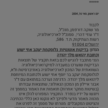
*****
‏יום ראשון, מאי 16, 2004
לכבוד
מר שוקה דורפמן, מנכ"ל,
ד"ר עוזי דהרי, סמנכ"ל לארכיאולוגיה,
רשות העתיקות, ת.ד. 586,
ירושלים 91004
הנדון:
בדיקות אוטנטיות: גלוסקמת יעקב אחי ישוע
וכתובת יהואש מלך יהודה
הנני מתכבד להגיש לכם בזאת תקציר של תוצאות
הבדיקות שנערכו במעבדה למיקרוארכיאולוגיה
השוואתית של המכון לארכיאולוגיה באוניברסיטת ת"א,
לגלוסקמת יעקב בר יוסף אחי ישוע ולכתובת המיוחסת
ליהואש מלך יהודה. הדגימה נערכה במתואם עם ד"ר
אבנר איילון מן המכון הגאולוגי, שתוצאות עבודתו
(בשיטות מחקר אחרות) תואמות את האמור במסמך זה
ויוגשו על ידיו בנפרד. התקציר המפורט להלן אינו
מהווה מאמר מדעי ולפיכך לא ננקטו כאן כללי הכתיבה
והציטוט המקובלים. מטרתו של מסמך זה לפרט את