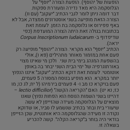
הופעות של יהוסף). הופעת הצורה "יוסף" על
הגלוסקמה היא מאד נדירה ומעוררת ספקות.
דבר דומה ניתן לומר לגבי הכתיב "יעקוב" (עם וו).
הצורה הזאת מופיעה בשני אוסטרונים ממצדה, אבל לא
באף פפירוס או גלוסקמה בת הזמן. לעומת זאת
בכתובות בגולה זאת היתה הצורה המועדפת (כפי
שדיפדוף ב-
Corpus Inscriptionum Iudaicarum
יראה).
הכתיב "יוסף" הוא מקראי. הצורה "יהוסף" מופיעה רק
פעם אחת במזמור מאוחר מתהילים (פא ו), אולי
בהשפעת המנהג בימי בית שני. ולכן מי שאינו מצוי
באורתוגרפיה של ימי הבית השני יבחר בה באופן
אוטומטי. לעומת זאת דוקא הכתיב "יעקוב" איננו הנפוץ
יותר במקרא. הוא מופיע בנוסח המסורה 5 פעמים,
פעם בויקרא כו מב ו- 4 פעמים בירמיהו (ל יח; לג כו; מו
כז; נא יט). האם "הקריאה הקשה" (
lectio difficilior
–
דהיינו בשני השמות הנוסח הוא הפחות נפוץ) שאנו
מוצאים על הגלוסקמה מעידה שהזייפן לא עשה
שיעורי בית ובחר בכתיב שנשמע לו סביר, או שדוקא
נקודה זו מעידה שהגלוסקמה היא אותנטית, שכן הזייפן
בודאי היה בוחר ב"קריאה הקלה". קשה להכריע
בשאלה זו.