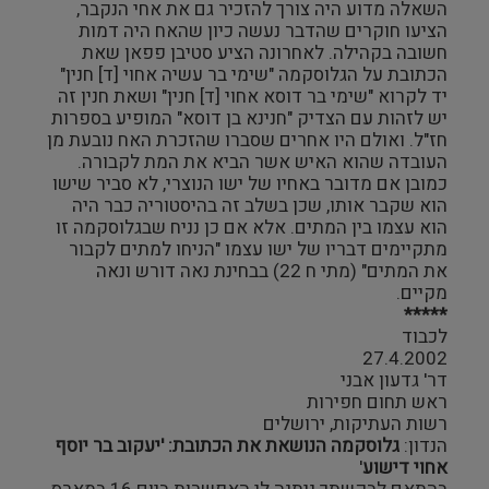
השאלה מדוע היה צורך להזכיר גם את אחי הנקבר,
הציעו חוקרים שהדבר נעשה כיון שהאח היה דמות
חשובה בקהילה. לאחרונה הציע סטיבן פפאן שאת
הכתובת על הגלוסקמה "שימי בר עשיה אחוי [ד] חנין"
יד לקרוא "שימי בר דוסא אחוי [ד] חנין" ושאת חנין זה
יש לזהות עם הצדיק "חנינא בן דוסא" המופיע בספרות
חז"ל. ואולם היו אחרים שסברו שהזכרת האח נובעת מן
העובדה שהוא האיש אשר הביא את המת לקבורה.
כמובן אם מדובר באחיו של ישו הנוצרי, לא סביר שישו
הוא שקבר אותו, שכן בשלב זה בהיסטוריה כבר היה
הוא עצמו בין המתים. אלא אם כן נניח שבגלוסקמה זו
מתקיימים דבריו של ישו עצמו "הניחו למתים לקבור
את המתים" (מתי ח 22) בבחינת נאה דורש ונאה
מקיים.
*****
לכבוד
27.4.2002
דר' גדעון אבני
ראש תחום חפירות
רשות העתיקות, ירושלים
הנדון:
גלוסקמה הנושאת את הכתובת: 'יעקוב בר יוסף
אחוי דישוע
'