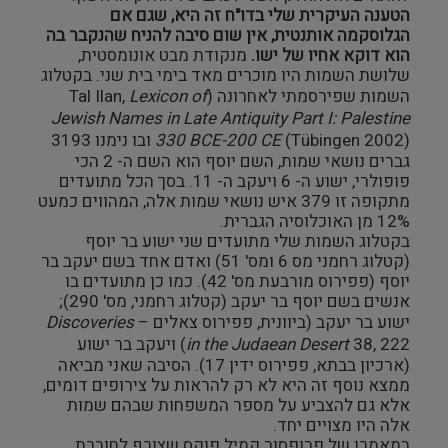
הטענה העיקרית שלי בדו"ח זה היא, שגם אם
מבנים היסטוריים
הגלוסקמה אותנטית, אין שום סיבה להניח שהנקבר בה
הוא דוקא אחיו של ישו.
מנקודת מבט אונומסטית,
שלושת השמות היו מוכרים מאד בימי בית שני. בקטלוג
עיצוב
השמות שפירסמתי לאחרונה (Tal Ilan,
Lexicon of
Jewish Names in Late Antiquity Part I: Palestine
330 BCE-200 CE
(Tübingen 2002) ובו נימנו 3193
גברים נושאי שמות, השם יוסף הוא השם ה- 2 הכי
פופולרי, ישוע ה- 6 ויעקב ה- 11. בסך הכל מתועדים
מתקופה זו 379 איש נושאי שמות אלה, המהווים כמעט
12% מן האוכלוסיה הגברית.
בקטלוג השמות שלי מתועדים שני ישוע בר יוסף
(קטלוג רחמני מס 6 ומס' 51) ואדם אחד בשם יעקב בר
יוסף (פפירוס מורבעת מס' 42). כמו כן מתועדים בו
אנשים בשם יוסף בר יעקב (קטלוג רחמני, מס' 290);
ישוע בר יעקב (ביוונית, פפירוס צאלים –
Discoveries
in the Judaean Desert
38, 222) ויעקב בר ישוע
(ארכיון בבתא, פפירוס ידין 17). הסיבה שאני מביאה
ממצא נוסף זה היא לא רק להראות על צירופים דומים,
אלא גם להצביע על מספר המשפחות שבהם שמות
אלה היו מצויים יחד.
במאמרו של פרופסור קמיל פוקס שצורף לחוברת