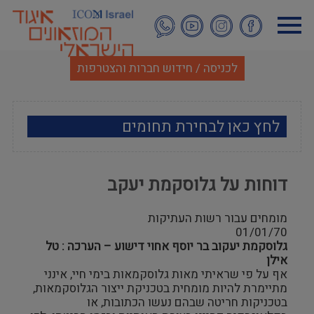
דילוג
לתוכן
העיקרי
לכניסה / חידוש חברות והצטרפות
לחץ כאן לבחירת תחומים
ארכאולוגיה
דוחות על גלוסקמת יעקב
אמנות
מומחים עבור רשות העתיקות
אתנוגרפיה
01/01/70
גלוסקמת יעקוב בר יוסף אחוי דישוע – הערכה : טל
אילן
מוזאולוגיה כללי
אף על פי שראיתי מאות גלוסקמאות בימי חיי, אינני
מתיימרת להיות מומחית בטכניקת ייצור הגלוסקמאות,
היסטוריה ומורשת
בטכניקות חריטה שבהם נעשו הכתובות, או