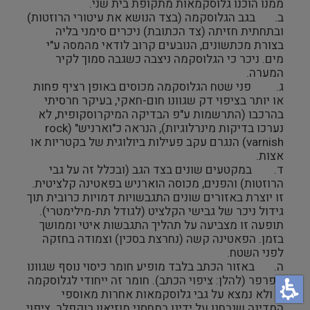
ממנו הוכנו גלוסקמאות מתקופת בית שני.
ב. בגב הגלוסקמה (בצד הנושא את עיטורי הרוזטות)
ובתחתית חזיתה (צד הכתובת) ניכרים סימני בליה
בצורת מכתשונים, הנובעים קרוב לודאי מהמסה ע"י
מים. ניכר כי הגלוסקמה ניצבה כשגבה סמוך לקיר
המערה.
ג. פני שטח הגלוסקמה מכוסים באופן רציף פחות
או יותר בציפוי דק שגוונו חום-חאקי, בעיקר חרסיתי
בהרכבו (התרשמות ע"פ הבדיקה המיקרוסקופית, לא
נערכו בדיקות מינרלוגיות), הנראה כ"וארניש" (rock
varnish) הנגרם עקב פעילות ביולוגית של בקטריות או
אצות.
ד. במקטעים שונים בצד הגב (ובכלל זה על גבי
הרוזטות) והפנים, מכוסה הוארניש בפאטינה קלציטית.
זו יוצרת באזורים שונים התגבשויות דמויות כרובית תוך
גידול ניכר של גבישי הקלציט (לגודל תת-מילימטרי).
תופעה זו מצביעה על תהליך התגבשות איטי וממושך
בזמן. הפאטינה קשה (נחרצת בסכין) וצמודה בחזקה
לפני השטח.
ה. באזור הכתב בלבד מופיע חומר כיסוי נוסף שגוונו
אפרפר (להלן: ציפוי הכתב). חומר זה ייחודי לגלוסקמה
זו ולא נמצא על גבי גלוסקמאות אחרות מאוספי
המדינה שנבחנו על ידינו במחסני מוזיאון רוקפלר. ציפוי