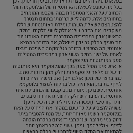
בפלאוגרפיה דהיינו בצורת האותיות ובזמן חריטתן. לכן
בכל מה שנוגע לשאלת האותנטיות של הגלוסקמה ושל
צילום ווידאו ארט
הכתובת עליה אני מסתפקת במה שקבעו המומחים
בתחומים אלה. נדמה לי שתרומתי בתחום תצטרך
מדע וטבע
להצטמצם לשאלת השמות ומידת האותנטיות שהללו
משקפים. את הדו"ח שלי אחלק לשני חלקים. בחלק
הראשון אדון במרכיבים המדברים בזכות האותנטיות.
ביטחון ובטיחות
תת סעיף בחלק זה ידון בשאלה, אם מדובר בממצא
אותנטי, מה הסכוי שמדובר בגלוסקמה השייכת בעצם
שימור
לאחיו של ישו. בחלק השני אדון במרכיבים המטילים
ספק באותנטיות הגלוסקמה.
א. איש אינו מטיל ספק בכך שהגלוסקמה היא אותנטית.
חינוך והדרכה
ירושלים מלאה גלוסקמאות (חלק מהן זרוקות סתם,
כמו בחצר של מכון אולברייט) ואם מישהו היה בוחר
עיצוב וארכיטקטורה
לזייף כתובת, הוא היה יכול בקלות למצוא גלוסקמא
אותנטית לשם כך. מומחים גם קבעו שהכתובת נראית
אותנטית, והעובדה שחלקה השני נראה חרוט בכתב
התיישבות
יותר קורסיבי (ועשויה לרמוז ליד שניה של זייפן)
עשויה להצביע על כך שגם במקור, את הייחוס על האח
זכוכית וקרמיקה
בגלוסקמה רשמו מאוחר יותר, על מנת להסביר ביתר
דיוק במי מדובר. שני כתבי יד אינם בהכרח הוכחה
לזיוף. אולי להפך. זייפן עשוי היה להתאמץ יותר
רישום וקטלוג
להתאים את החלק השני לכתב של החלק הראשון.