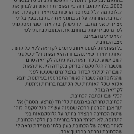
בהתאם לבקשתך ניתנה לי האפשרות ביום 16 במארס
2003, בלווית הגב' חוה כץ האוצרת הראשית, לבחון את
הגלוסקמה הנ"ל במחסני הרשות במוזיאון רוקפלר, ואת
הכתובת החרותה עליה. בחנתי את הכתובת בעין בלתי
מצוידת. אני מתכבד להגיש לך בזה את רשמי ומסקנותי
לפי מיטב ידיעותי בתחום. את הכתובת בחנתי לפי
המאפיינים הבאים:
מצב הכתובת
כל האותיות, למעט אחת, ניתנים לקריאה ללא כל קושי.
האות היחידה שאיננה ברורה היא האות דל"ת שלפני
השם ישוע. כזכור, האות הזו ניתנה לקריאה טרם
שנשברה הגלוסקמה בדיוק בנקודה הזו. את האות
השבורה יכולתי לבדוק בתצלומים שנעשו לפני
שהגלוסקמה נשברה ואשר התפרסמו בעיתונות. יוצא
אפוא שכל האותיות של הכתובת ברורות וניתנות
לקריאה בנקל.
הכלי שבו נכתבה הכתובת:
הכתובת נחרתה באמצעות כלי חד (מרצע, מסמר) אל
תוך אבן הקרטון הרכה שממנה עשויה הגלוסקמה. זוהי
שיטת הכתיבה המצויה ביותר על גלוסקמאות בני
התקופה. לא ראיתי הבדל בחריתה בין חלקי הכתובת.
לאחר בחינה של הכתובת בעין בלתי מצויידת נראה לי
שהכתובת נחרתה בהמשך אחד.