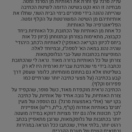
עליה סרגל עץ וחרת את האותיות מן הסרגל ומטה.
מבחינה זו הוא נקט בשיטה הדומה לשיטת הכתיבה
שהייתה נהוגה בידי סופרים בימי הבית השני, שתלו את
אותיותיהם מן השיטה המשורטטת על הקלף ומטה.
הפליאוגרפיה של האותיות:
כל אחת מן האותיות של הכתובת, וכל האותיות ביחד
כקבוצה, מתאימות בצורתן ובתנוחתן (כיוון כל אות
ביחס לכיוון הקריאה האופקי) לאותיות ה'כתב היהודי'
שהיה נהוג במאה הא' לספה"נ, ובמיוחד לאלה
המופיעות בכתובות שעל-גבי הגלוסקמאות.
צורתן של כל האותיות ברורה מאוד. נראה לי שהכתובת
נכתבה בידי מי שכתיבת עברית וארמית היו לא רק
בשליטתו אלא גם בתחום מומחיותו, כלומר שעסק דרך
קבע בכתיבה (על מצעי כתיבה יותר שגרתיים כמו
פפירוס וקלף).
הכתיבה נראית מוקפדת מאוד, כשל סופר, שהקפיד על
צורת האותיות, על גובה אחיד של אותיות, על כתיבה
בקו ישר (אולי באמצעות סרגל). גם הוספה של מעין
'תגים' באותיות אחדות (קו"ף, בי"ת, רי"ש) אופיינית
לכך. תכונות אלה גם יחד מצויות דווקא במידה מועטה
יותר בכתובות של גלוסקמאות, שרובן מתאפיין בכתב
רהוט יותר, בלתי אחיד, שנכתבו ככל הנראה במהירות
ובתנאים קשים של מערת הקברים.