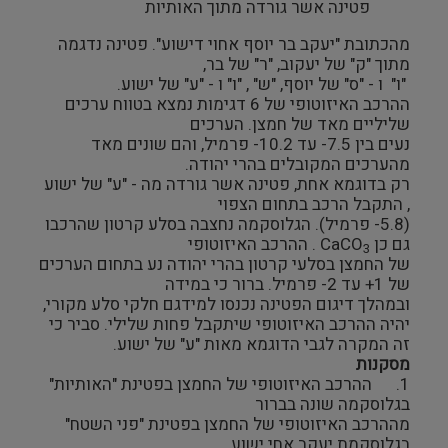
פטינה אשר גורדה מתוך האותיות
מהכתובת "יעקב בר יוסף אחוי דישוע". פטינה נדגמה
מתוך "ק" של יעקוב, "ר" של בר,
"ו" ו - "ס" של יוסף, "ש" , "ו" ו - "ע" של ישוע.
ההרכב האיזוטופי של 6 דגימות נמצא בטווח ערכים
שליליים מאד של חמצן. הערכים
נעים בין 7.5- עד 10.2- פרמיל, והם שונים מאד
מהערכים המקובלים בהרי יהודה.
רק בדוגמא אחת, פטינה אשר גורדה מה - "ע" של ישוע
, התקבל הרכב בתחום הצפוי
(5.8- פרמיל). הגלוסקמה נחצבה בסלע קרטון שהרכבו
גם כן CaCO
. ההרכב האיזוטופי
3
של החמצן בסלעי קרטון בהרי יהודה נע בתחום הערכים
של 1+ עד 2- פרמיל. ברור כי במידה
ובמהלך דיגום הפטינה נכנסו למידגם חלקי סלע מקורי,
יהיה ההרכב האיזוטופי שיתקבל פחות שלילי. סביר כי
זה המקרה לגבי הדוגמא מאות "ע" של ישוע.
מסקנות
1. ההרכב האיזוטופי של החמצן בפטינת "האותיות"
בגלוסקמה שונה בברור
מההרכב האיזוטופי של החמצן בפטינת "פני השטח"
בגלוסקמת יעקב אחי ישוע,