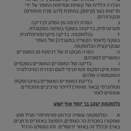
הגדרה כללית של קשיות וצפיפות החומר על ידי
חריצתו בעץ (קיסם), במתכת (להב סכין מנתחים)
ובקורונדום.
ג. הסרת דגימה מן הסלע לבדיקה
פטרוגרפית, בדיקתה בשקף בשיטה המקובלת.
ד. בגלוסקמה: בדיקה מיקרומורפולוגית
בשקף (לאחר הקשייה במעבדה) של העפר
שבקרקעית הגלוסקמה.
ה. הסרה מבוקרת של דגימות מן החומרים
המשניים לסוגיהם.
ו. בדיקה של החומרים המשניים בשקפים
תחת מיקרוסקופ פטרוגרפי לשם הגדרת המינרלוגיה
והטקסטורה שלהם.
ז. בדיקת החומרים המשניים במיקרוסקופ
מטלוגרפי (באור מוחזר) לזיהוי מרכיבים מתכתיים
אטומים לאור.
גלוסקמת יעקב בר יוסף אחי ישוע
א. הגלוסקמה עשויה קירטון פורמניפרי מגיל סנון
שמקורו בחבורת הר הצופים, הנפוצה באזורים נרחבים
בארץ ובכלל זה באזור ירושלים. זהו המסלע הרגיל