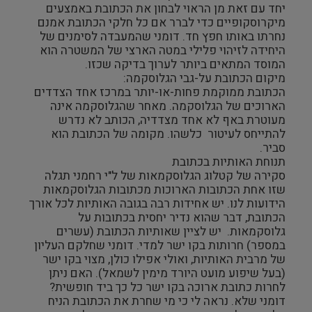
יחד עם זאת מן הראוי לבחון את הכתובת באמצעים
מיקרוסקופיים כדי לברר אם כל חלקי הכתובת אמנם
נחרתו באותו חפץ חד. דומני שהמעבדה לסימנים של
היחידה לזיהוי פלילי במטה הארצי של המשטרה הוא
המוסד המתאים ביותר לערוך בדיקה שכזו.
מיקום הכתובת על-גבי הגלוסקמה:
הכתובת ממוקמת פחות-או-יותר במרכז אחד הצדדים
הארוכים של הגלוסקמה. מאחר שהגלוסקמה אינה
מעוטרת באף לא אחד מצדדיה, הכותב לא נדרש
להתייחס לעיטור כלשהו. מקומה של הכתובת הוא
סביר.
תנוחת האותיות בכתובת
סקירה של קטלוג הגלוסקמאות של ל"י רחמני תגלה
שזו אחת הכתובות הארוכות מכתובות הגלוסקמאות
הידועות לנו. יש אחידות רבה בגובה האותיות לכל אורך
הכתובת, דבר שהוא נדיר יחסית בכתובות על
גלוסקמאות. יש לציין שאותיות הכתובת (עשרים
במספר) חרותות בקו ישר למדי. דומני שחלקם העליון
של מרבית האותיות, ואולי אפילו כולן, מצוי בקו ישר
(בעל שיפוע מועט היורד מימין לשמאל). האם ניתן
לחרות כתובת ארוכה בקו ישר כל כך ביד חופשית?
דומני שלא. נראה לי כי מי שחרת את הכתובת הניח