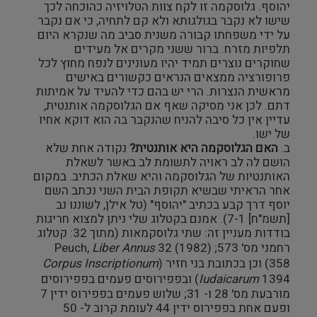
יהוסף. גלוסקמה זו לקח צוות הטלויזיה כהוכחה לכך
שישו לא נקבר בגולגותא ולא קם לתחיה, כי אם נקבר
על ידי משפחתו קבורה משנית סביב מה שנקרא היום
תלפיות מזרח. ברור ששני מקרים אל מעידים
שחוקרים נוצרים תמיד יהיו מעונינים לנפח מחוץ לכל
פרופורציה ממצאים הנראים כקשורים באישים
מראשית הנצרות. הרי יש בהם כדי להעיד על אמיתות
דתם. לכן אני מסיקה שאף אם הגלוסקמה אותנטית,
עדיין אין כל סיבה להניח שהנקבר בה הוא דוקא אחיו
של ישו.
ב.
האם הגלוסקמה היא אותנטית?
נקודה אחת שלא
הושם לה לב ראויה לתשומת לב באשר לשאלת
האותנטיות של הגלוסקמה והיא שאלת הכתיב. במקום
אחר הראיתי שבשיא תקופת הבית השני נכתב השם
יוסף דרך קבע בכתיב "יהוסף" (טל אילן, לשוננו נב
[תשמ"ח] 7-1). אמנם בקטלוג שלי ניתן למצוא חריגות
בודדות מעניין זה: שתי גלוסקמאות (מתוך 32: קטלוג
רחמני מס' 573; Peuch,
32 (1982)
Liber Annus
358) וכן בכתובת בני חזיר (
Corpus Inscriptionum
Iudaicarum
1394) ובפפירוסים פעמים בפפירוסים
מורבעת מס' 28 ו- 31; שלוש פעמים בפפירוס ידין 7
ופעם אחת בפפירוס ידין 44 לעומת קרוב ל- 50