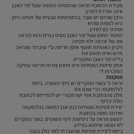
סקירת הכתובת מראה שהפטינה החומה שעל פני האבן
אינה חודרת לסדק
היכן שכיום יש שבר. בהתפתחות טבעית של פטינה ניתן
היא לצפות שהיא
תחדור גם לסדק.
החומר החום שעל פני האבן מסיס במים והוא כנראה
סוג של אדמה ולא פטינה
ניקיון האותיות חושף אופן חריטה ע"י שיברור שנראה
חדש ואינו תואם את
בלית פני האבן המקורית.
אופן סיתות האותיות אינו תואם צורות חריטה עתיקה
המוכרות לי.
מסקנות:
נראה כי בשני המקרים יש זיוף והטעיה. ביחס
לגלוסקמה הרי שגם אם
חלק מהכתובת אחי ישו מקורי יש להתייחס לכתובת
כולה כזיוף.
יצירת פטינות שטחיות כגון אבן כתושה בגלוסקמה
ואדמה חומה בכתובת
יהועש מראה על ניסיונות זיוף פשוטים. בשני המקרים
לא נעשה שימוש במידע
ביחס ליצירת פטינות שהעברתי למר גולן בעבר.