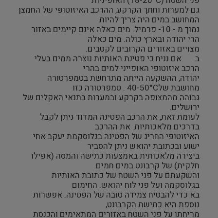
פני השטח (18-20°C) האופיניות
גם למערות וחתך הקרקע, ההרכב האיזוטופי של החמצן
המחושב במים היה צריך להיות
נמוך מ - 10- פרמיל. מים כאלה אינם קיימים באזור
הרי יהודה ובארץ כולה. מים כאלה
מצויים באזורים הקרובים לקטבים.
ב. אם נניח כי פטינת האותיות נוצרה ממים בעלי
הרכב איזוטופי האופייני למים בהרי
יהודה, ההשקעה הייתה מתרחשת בטמפרטורה
מחושבת של40-50°C . טמפרטורה כזו
גבוהה מהמצופה בקרקע ובמערות בתנאי האקלים של
ירושלים.
לעומת זאת, את הרכב הפטינה המדוד ניתן לקבל
בדרכים מלאכותיות. את ההרכב
האיזוטופי החריג של הפטינה בגלוסקמת יעקב אחי
ישוע ובכתובת יהואש ניתן להסביר
ביצירה מלאכותית באמצעות כתישה והמסה (אפילו
חלקית) של קרבונט במים חמים
והשקעתם על פני השטח של כתובת האותיות
בגלוסקמה ועל פני לוח יהואש. החימום
בא כדי להבטיח צמידה טובה של הפטינה. אפשרות
נוספת היא כתישת הקרבונט,
מריחתו על פני השטח באזורים המתאימים והכנסת