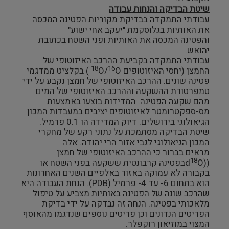
שיטת הבדיקה והנחות עבודה
עבודתי התמקדה בבדיקת מקוריות הפטינה המכסה
את האותיות בגלוסקמת "יעקב אחי ישוע"
והפטינה המכסה את האותיות ופני השטח בכתובת
יהואש.
עבודתי התמקדה בקביעת ההרכב האיזוטופי של
18
16
החמצן (יחסי האיזוטופים
O/
O ) בקלציט ממדגמי
פטינה שונים. ההרכב האיזוטופי של חמצן נקבע על ידי
טמפרטורת ההשקעה וההרכב האיזוטופי של המים
מהם שקעה הפטינה. המדידות בוצעו באמצעות
מס-ספקטרומטר לאיזוטופים יציבים במעבדות המכון
הגיאולוגי בירושלים. דיוק המדידה הו 0.1 פרמיל.
שיטת הבדיקה מסתמכת על נתוני רקע של מחקרי
המכון הגיאולוגי לגבי אזור הרי יהודה. אלה
מראים בברור כי ההרכב האיזוטופי של חמצן
18
((d
Oבפטינה קרבונטית ששקעה בפני השטח או
בקבורה לא עמוקה באזור באלפיים השנים האחרונות
הוא בתחום 6- עד 4- פרמיל (PDB). הנחת העבודה היא
שהרכב שונה של הפטינה באותיות מצביע על טיפול
מלאכותי בפטינה. הנחה זה נבדקה על ידי בדיקת
הפריטים הנדונים וכן פריטים נוספים שנדגמו מהאוסף
המצוי במוזיאון רוקפלר.