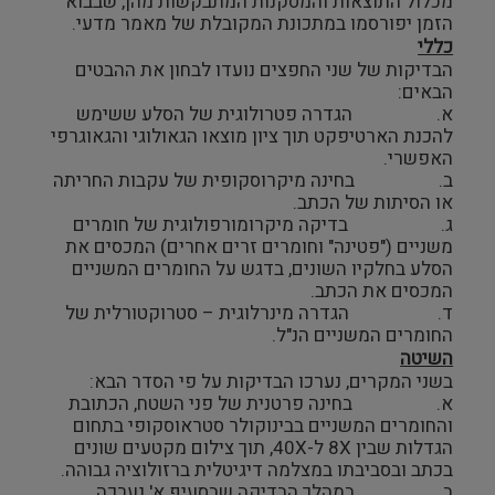
מכלול התוצאות והמסקנות המתבקשות מהן, שבבוא
הזמן יפורסמו במתכונת המקובלת של מאמר מדעי.
כללי
הבדיקות של שני החפצים נועדו לבחון את ההבטים
הבאים:
א. הגדרה פטרולוגית של הסלע ששימש
להכנת הארטיפקט תוך ציון מוצאו הגאולוגי והגאוגרפי
האפשרי.
ב. בחינה מיקרוסקופית של עקבות החריתה
או הסיתות של הכתב.
ג. בדיקה מיקרומורפולוגית של חומרים
משניים ("פטינה" וחומרים זרים אחרים) המכסים את
הסלע בחלקיו השונים, בדגש על החומרים המשניים
המכסים את הכתב.
ד. הגדרה מינרלוגית – סטרוקטורלית של
החומרים המשניים הנ"ל.
השיטה
בשני המקרים, נערכו הבדיקות על פי הסדר הבא:
א. בחינה פרטנית של פני השטח, הכתובת
והחומרים המשניים בבינוקולר סטראוסקופי בתחום
הגדלות שבין 8X ל-40X, תוך צילום מקטעים שונים
בכתב ובסביבתו במצלמה דיגיטלית ברזולוציה גבוהה.
ב. במהלך הבדיקה שבסעיף א' נערכה