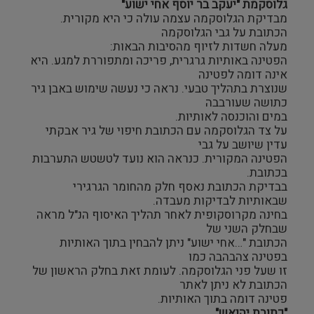
גלוסקמת "יעקב בר יוסף אחי ישוע"
מבדיקת הגלוסקמה עצמה עולה כי היא מקורית.
הכתובת על גבי הגלוסקמה
מעלה חשדות לזיוף מהסיבות הבאות:
הפטינה באותיות גרגרית, פריכה ומתפוררת למגע. היא
אינה דומה לפטינה
שנוצרת בתהליך טבעי. נראה כי נעשה שימוש באבן גיר
כתושה שעורבבה
במים והוכנסה לאותיות.
על צד הגלוסקמה עם הכתובת חיפוי של גיר אבקתי
עדין שיושב על גבי
הפטינה המקורית. כנראה הוא נועד לטשטש התערבות
בכתובת.
בבדיקת הכתובת נאסף חלק מהחומר הגרגירי
שבאותיות לבדיקות מעבדה.
בחינה מקרוסקופית לאחר תהליך האיסוף הנ"ל מראה
שבחלק השני של
הכתובת "…אחי ישוע" ניתן להבחין בתוך האותיות
בפטינה צהבהבה כמו
זו שעל פני הגלוסקמה. לעומת זאת בחלק הראשון של
הכתובת לא ניתן לאתר
פטינה דומה בתוך האותיות.
"כתובת יהואש"