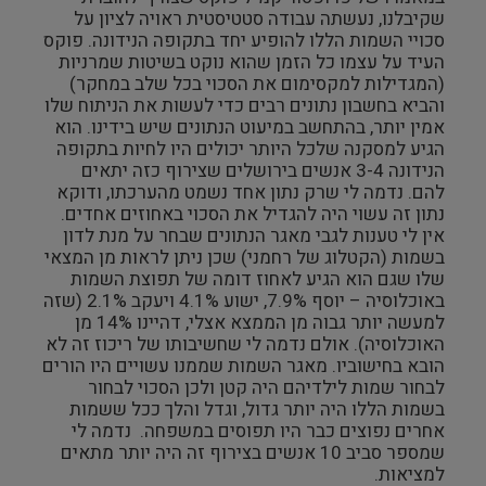
שקיבלנו, נעשתה עבודה סטטיסטית ראויה לציון על
סכויי השמות הללו להופיע יחד בתקופה הנידונה. פוקס
העיד על עצמו כל הזמן שהוא נוקט בשיטות שמרניות
(המגדילות למקסימום את הסכוי בכל שלב במחקר)
והביא בחשבון נתונים רבים כדי לעשות את הניתוח שלו
אמין יותר, בהתחשב במיעוט הנתונים שיש בידינו. הוא
הגיע למסקנה שלכל היותר יכולים היו לחיות בתקופה
הנידונה 3-4 אנשים בירושלים שצירוף כזה יתאים
להם. נדמה לי שרק נתון אחד נשמט מהערכתו, ודוקא
נתון זה עשוי היה להגדיל את הסכוי באחוזים אחדים.
אין לי טענות לגבי מאגר הנתונים שבחר על מנת לדון
בשמות (הקטלוג של רחמני) שכן ניתן לראות מן המצאי
שלו שגם הוא הגיע לאחוז דומה של תפוצת השמות
באוכלוסיה – יוסף 7.9%, ישוע 4.1% ויעקב 2.1% (שזה
למעשה יותר גבוה מן הממצא אצלי, דהיינו 14% מן
האוכלוסיה). אולם נדמה לי שחשיבותו של ריכוז זה לא
הובא בחישוביו. מאגר השמות שממנו עשויים היו הורים
לבחור שמות לילדיהם היה קטן ולכן הסכוי לבחור
בשמות הללו היה יותר גדול, וגדל והלך ככל ששמות
אחרים נפוצים כבר היו תפוסים במשפחה. נדמה לי
שמספר סביב 10 אנשים בצירוף זה היה יותר מתאים
למציאות.