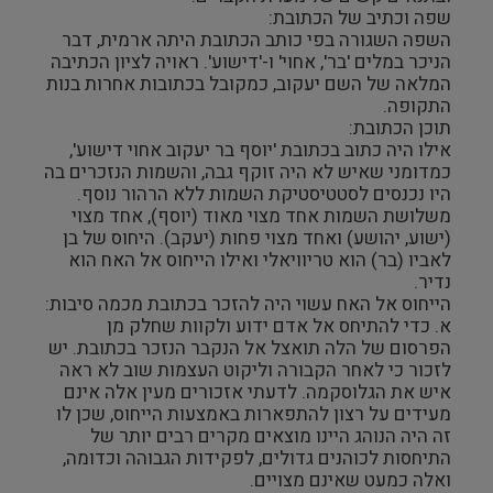
שפה וכתיב של הכתובת:
השפה השגורה בפי כותב הכתובת היתה ארמית, דבר
הניכר במלים 'בר', אחוי' ו-'דישוע'. ראויה לציון הכתיבה
המלאה של השם יעקוב, כמקובל בכתובות אחרות בנות
התקופה.
תוכן הכתובת:
אילו היה כתוב בכתובת 'יוסף בר יעקוב אחוי דישוע',
כמדומני שאיש לא היה זוקף גבה, והשמות הנזכרים בה
היו נכנסים לסטטיסטיקת השמות ללא הרהור נוסף.
משלושת השמות אחד מצוי מאוד (יוסף), אחד מצוי
(ישוע, יהושע) ואחד מצוי פחות (יעקב). היחוס של בן
לאביו (בר) הוא טריוויאלי ואילו הייחוס אל האח הוא
נדיר.
הייחוס אל האח עשוי היה להזכר בכתובת מכמה סיבות:
א. כדי להתיחס אל אדם ידוע ולקוות שחלק מן
הפרסום של הלה תואצל אל הנקבר הנזכר בכתובת. יש
לזכור כי לאחר הקבורה וליקוט העצמות שוב לא ראה
איש את הגלוסקמה. לדעתי אזכורים מעין אלה אינם
מעידים על רצון להתפארות באמצעות הייחוס, שכן לו
זה היה הנוהג היינו מוצאים מקרים רבים יותר של
התיחסות לכוהנים גדולים, לפקידות הגבוהה וכדומה,
ואלה כמעט שאינם מצויים.