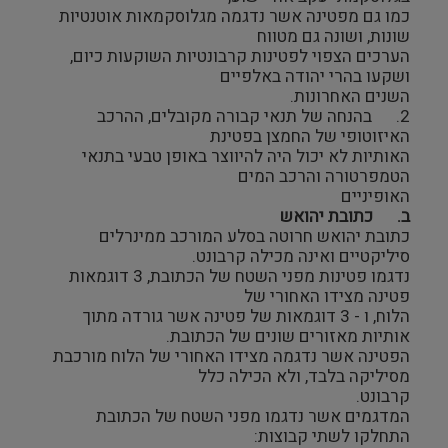
כמו גם מפטינה אשר נדגמה מגלוסקמאות אוטנטיות
שונות, ושונה גם מטווח
הערכים הצפוי לפטינות קרבונטיות השוקעות כיום,
ושקעו בהרי יהודה באלפיים
השנים האחרונות.
2. בהנחה של תנאי קבורה מקובלים, ההרכב
האיזוטופי של החמצן בפטינת
האותיות לא יכול היה להיווצר באופן טבעי בתנאי
הטמפרטורה והרכב המים
האופיניים
ב.
כתובת יהואש
כתובת יהואש חרוטה בסלע המורכב ממינרלים
סיליקטיים ואינה מכילה קרבונט.
נדגמו פטינות מפני השטח של הכתובת, 3 דוגמאות
פטינה מצידו האחורי של
הלוח, ו - 3 דוגמאות של פטינה אשר גורדה מתוך
אותיות מאזורים שונים של הכתובת.
הפטינה אשר נדגמה מצידו האחורי של הלוח מורכבת
מסיליקה בלבד, ולא הכילה כלל
קרבונט.
המדגמים אשר נדגמו מפני השטח של הכתובת
התחלקו לשתי קבוצות: