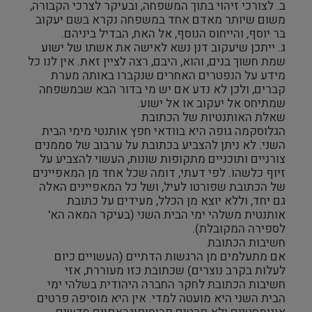
ב. לצורכי זיהוי בתוך המשפחה, ובעיקר לצרכי הקבורה,
משום שיותר מאדם אחד במשפחה נקרא בשם יעקוב
בר יוסף, והייחוס הנוסף, אל האח, הבדיל ביניהם.
ג. ייתכן שיעקוב דנן נשא לאישה את אשתו של ישוע
שמת חשוך בנים, והוא, היבם, רצה לציין זאת. אין לנו כל
מידע על הנפטרים האחרים שנקברו באותה מערת
קברים, ולכן לא נדע אם יש מי בדור הבא שבמשפחה
שמתיחס אל יעקוב או אל ישוע.
שאלת האותנטיות של הכתובת
הגלוסקמה גופה היא בוודאי חפץ אותנטי מימי הבית
השני. לא ניתן להצביע בכתובת על ערבוב של סממנים
צורניים ותוכניים מתקופות שונות, העשוי להצביע על
זיוף כלשהו. לפי דעתי, דומה שכל אחד מן המאפיינים
של הכתובת שפורטו לעיל, ושל כל המאפיינים האלה
גם יחד, וללא יוצא מן הכלל, מעידים על כתובת
אותנטית משלהי ימי הבית השני (בעיקר המאה הא'
לספירה המקובלת).
חשיבות הכתובת
אם מתעלמים מן הרגשות הדתיים (העשויים כיום
לעלות בקרב נוצרים) שכתובת כזו מעוררת, אזי
חשיבות הכתובת לחקר החברה היהודית בשלהי ימי
הבית השני היא מועטה למדי. אין היא מוסיפה פרטים