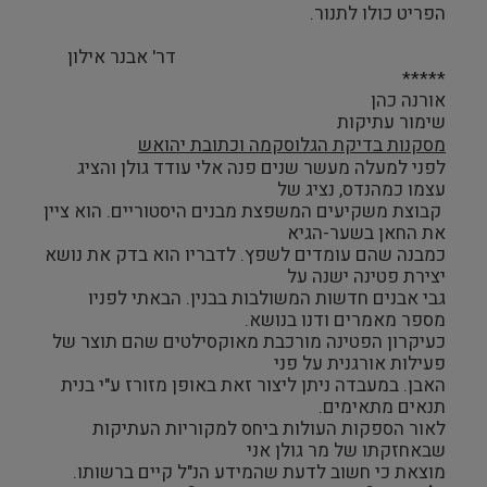
הפריט כולו לתנור.
דר' אבנר אילון
*****
אורנה כהן
שימור עתיקות
מסקנות בדיקת הגלוסקמה וכתובת יהואש
לפני למעלה מעשר שנים פנה אלי עודד גולן והציג
עצמו כמהנדס, נציג של
קבוצת משקיעים המשפצת מבנים היסטוריים. הוא ציין
את החאן בשער-הגיא
כמבנה שהם עומדים לשפץ. לדבריו הוא בדק את נושא
יצירת פטינה ישנה על
גבי אבנים חדשות המשולבות בבנין. הבאתי לפניו
מספר מאמרים ודנו בנושא.
כעיקרון הפטינה מורכבת מאוקסילטים שהם תוצר של
פעילות אורגנית על פני
האבן. במעבדה ניתן ליצור זאת באופן מזורז ע"י בנית
תנאים מתאימים.
לאור הספקות העולות ביחס למקוריות העתיקות
שבאחזקתו של מר גולן אני
מוצאת כי חשוב לדעת שהמידע הנ"ל קיים ברשותו.