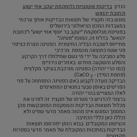
*****
הנדון:
בדיקות אוטנטיות גלוסקמת יעקב אחי ישוע
וכתובת יהואש
מוגש בזה תקציר של תוצאות הבדיקות אותך ערכתי
במעבדות המכון הגיאולוגי בירושלים
בפטינות מגלוסקמת "יעקב בר יוסף אחי ישוע" ו"כתובת
יהואש". בדו"ח זה, המונח "פטינה"
מתייחס לשכבת הבליה החיצונית. הפטינה נוצרת כציפוי
פני שטח כתוצאה מהמסת מרכיבי
סלע הסביבה על ידי מי גשם שחילחלו דרך הקרקע
והסלע והשקעה מחדש. באזורים גירניים
(כמו הרי יהודה) הפטינה מורכבת בעיקר מקלצית
(פחמת הסידן -
CaCO).
3
הבדיקה נועדה לקבוע באם הפטינה התפתחה על פני
הפריטים באופן טבעי בתנאים המתאימים
לאלו המצויים בהרי יהודה.
ברצוני להדגיש כי מטרתו של תקציר זה לפרט את
מכלול תוצאות הבדיקות והמסקנות המתבקשות מהן.
המסמך המוגש אינו מהווה מאמר מדעי שפיט ולא
נכללו כאן כללי הכתיבה
והציטוט המקובלים. בבוא הזמן יפורסמו תוצאות
הבדיקות במתכנות המקובלת של מאמר מדעי בספרות
מקצועית.