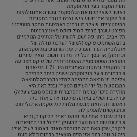
אונומסטיים ולא פרטים פרוסופוגראפיים חדשים.
זהות הנקבר בעל הגלוסקמה
באשר לשאלתכם אם הגלוסקמה עשויה אמנם להיות
של יעקוב אחי ישוע איש נצרת הנזכר במקורות
ההיסטוריים. שאלה זו נבחנה באמצעות מחקר סטטיסטי
מפורט שערך פרופ' קמיל פוקס מאוניברסיטת
תל-אביב. ניתן, פה ושם, להשיג על הנתונים הגולמיים
בהם השתמש פוקס (למשל הערכת גודלה של
אוכלוסיית העיר, הערכת זמן השימוש בגלוסקמאות,
וכדומה), אך בסך הכל זהו מחקר חשוב ומאיר עיניים.
התוצאה הסטטיסטית ההסתברותית של פוקס מצביעה
כי בתקופה ובמקום האמורים היו 1.71 בני-אדם
שהכתובת שעל הגלוסקמה עשויה היתה להתיחס
אליהם. זו תוצאה מדהימה למדי בקרבתה לתוצאה
המבוקשת על-ידי העולם הנוצרי, ובכל זאת היא
מותירה סיכוי (ברמת ההסתברות שפוקס מצביע עליה)
שהיה בירושלים באותה עת עוד אדם אחד כזה.
האפשרות הזאת מונעת מלתת לגלוסקמה את ה'ייחוס'
שמבקשים להעניק לה.
הנחת עבודה אחת של פוקס ראויה לביקורת, והיא
שרישום שם האח נועד להעניק "ייחוס" כדי התפארות
לנקבר, שכן האח היה מפורסם מאוד. כאמור לעיל, אילו
היה זה נוהג רווח אזי היינו מוצאים בכתובות לא מעט