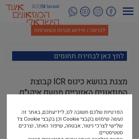
דילוג
לתוכן
העיקרי
לכניסה / חידוש חברות והצטרפות
לחץ כאן לבחירת תחומים
ארכאולוגיה
מצגת בנושא כינוס ICR קבוצת
אמנות
המוזאונים האזוריים מטעם איקו"ם,
אתנוגרפיה
נורווגיה, 2011
הפרטיות שלכם חשובה לנו, לידיעתכם, באתר זה
מוזאולוגיה כללי
ד"ר אורית שמיר
נעשה שימוש בקבצי Cookie וכן בקבצי Cookie צד
02/10/13
שלישי לצרכי ניטור, אבטחה, שיפור האתר, וצרכים
היסטוריה ומורשת
סטטיסטיים.
כדי לצפות במצגת נא להקיש
כאן