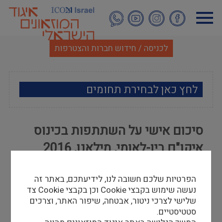
דילוג
לתוכן
העיקרי
לכניסה / חידוש חברות והצטרפות
לחץ כאן לבחירת תחומים
ארכאולוגיה
סיכום אישי על השתתפות בכינוס
אמנות
איקו"ם בין-לאומי, מילאנו, 2016
אתנוגרפיה
שונית מרמלשטיין
הפרטיות שלכם חשובה לנו, לידיעתכם, באתר זה
17/08/16
מוזאולוגיה כללי
נעשה שימוש בקבצי Cookie וכן בקבצי Cookie צד
כינוס איקו"ם בין-לאומי מתקיים אחת לשלוש שנים,
שלישי לצרכי ניטור, אבטחה, שיפור האתר, וצרכים
היסטוריה ומורשת
מפגיש בין חברי איגודי המוזאונים מכל העולם
סטטיסטיים.