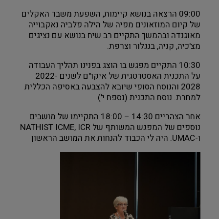
09:00 הרצאה בנושא קיימות, השפעת משבר האקלים 
של קיום המוזאונים מפיה של הילה פלביה נאקבוייה 
מאוגנדה ובהמשך התקיים רב שיח בנושא עם נציגים 
מצ'כיה, קניה, בנגלור וצרפת.
10:30 התקיים מפגש בו הוצג בפנינו תהליך העבודה 
על התכנית האסטרטגית של איקו"ם לשנים 2022-
2028 והנוסח הסופי שיובא להצבעה באסיפה הכללית 
למחרת. נוסח התכנית (נספח י')
אחר הצהריים 14:30 – 18:00 התקיימו של מושבים 
נוספים של המפגש המשותף של NATHIST ICME, ICR 
ו-UMAC. היה לי הכבוד להנחות את המושב הראשון  