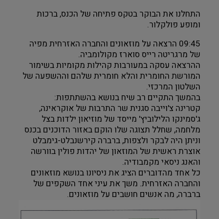
התחלנו את הבוקר בטקס פתיחה של הכנס, ברכות 
ומופע פולקלור. 
09:45 הרצאה על מוזאונים והחברה האזרחית מפיה 
של מרגריטה רייס סוארז מקולומביה.
ההרצאה עסקה במעורבות קהילות מקומיות בשימור 
המורשת החומרית והלא חומרית שלהם וההשפעה של 
השלטון המרכזי. 
בהמשך התקיים רב שיח בנושא בהשתתפות:
קטרינה צ'וייבה סגנית שר התרבות של אוקראינה, 
ג'סמינקו הלילוביץ' מייסד של מוזיאון ילדות בצל 
מלחמה, שחלל תצוגה שלו הוקם באזור הדוכנים בכנס 
וניתן היה לבקר ולצפות, ברברה קירשנבלט-גימבלט 
אוצרת ראשית של המוזאון של יהדות פולין בוורשה 
והאנג ניסאי מקמבודיה.
כל אחד מהדוברים הציג את ניסיונו בנושא מוזאונים 
והחברה האזרחית. משך את עיני אחד השקפים של 
ברברה, מה אנשים חושבים על מוזאונים.