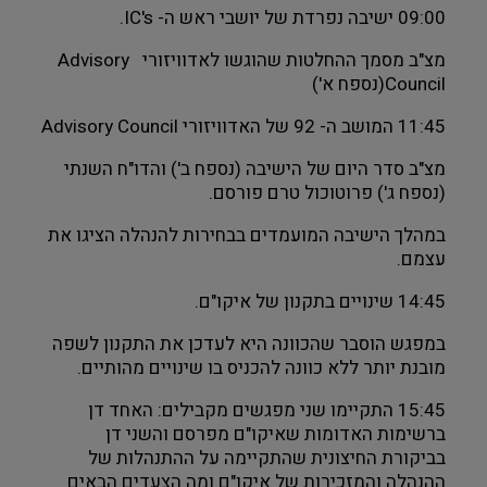
09:00 ישיבה נפרדת של יושבי ראש ה- IC's. 
מבנים היסטוריים
מצ"ב מסמך ההחלטות שהוגשו לאדוויזורי  Advisory 
Council(נספח א')
עיצוב
11:45 המושב ה- 92 של האדוויזורי Advisory Council
מצ"ב סדר היום של הישיבה (נספח ב') והדו"ח השנתי 
(נספח ג') פרוטוכול טרם פורסם.
במהלך הישיבה המועמדים בבחירות להנהלה הציגו את 
עצמם.
14:45 שינויים בתקנון של איקו"ם.
במפגש הוסבר שהכוונה היא לעדכן את התקנון לשפה 
מובנת יותר ללא כוונה להכניס בו שינויים מהותיים. 
15:45 התקיימו שני מפגשים מקבילים: האחד דן 
ברשימות האדומות שאיקו"ם מפרסם והשני דן 
בביקורת החיצונית שהתקיימה על ההתנהלות של 
ההנהלה והמזכירות של איקו"ם ומה הצעדים הבאים 