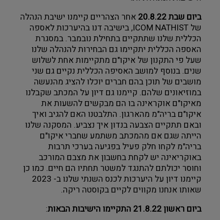
צילום ווידאו ארט
ביום שבת 20.8.22 
אחר הצהריים קיימנו ישיבת הנהלה 
של ICOM NATHIST, בישיבה דנו בהיערכות לאספה 
מדע וטבע
הכללית שלנו שתתקיים בתחילת נובמבר. במסגרת 
האספה הכללית יתקיימו גם הבחירות להנהלה שלנו 
שעל פי התקנון של איקו"ם מתקיימות אחת לשלוש 
ביטחון ובטיחות
שנים. בנוסף למושב האסיפה הכללית נקיים גם שני 
מושבים של תוכן בהם חברים יוכלו להציג מהנעשה 
שימור
במוזיאונים שלהם. קיימנו גם דיון על המכתב שקבלנו 
מאיקו"ם אוקראינה בו הם מבקשים להשעות את 
חינוך והדרכה
איקו"ם בריה"מ מהארגון. התלבטנו האם להגיב ואיך 
ובאם תתקיים הצבעה בנדון איך נצביע. המסקנה שלנו 
הייתה שגם אם מהמכתב משתמע שחברי איקו"ם 
עיצוב וארכיטקטורה
בריה"מ לקחו חלק פעיל בפגיעה בערכי תרבות 
באוקריאינה יש לקחת בחשבון את מצבם המורכב 
התיישבות
וחוסר יכולתם להתנגד למשטר תחתיו הם חיים. כמו כן 
קיימנו דיון על היערכות לכנס השנתי שלנו ב- 2023 
זכוכית וקרמיקה
שאותו אנחנו מקווים לקיים בקוסטה ריקה.
ביום ראשון 21.8.22 התקיימו הישיבות הבאות
:
רישום וקטלוג