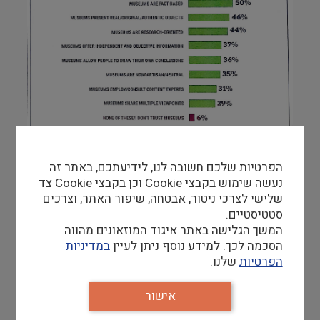
הפרטיות שלכם חשובה לנו, לידיעתכם, באתר זה
נעשה שימוש בקבצי Cookie וכן בקבצי Cookie צד
11:45 התקיים מפגש עדכון של הוועדה שעוסקת 
שלישי לצרכי ניטור, אבטחה, שיפור האתר, וצרכים
בכתיבת הקוד האתי החדש של איקו"ם. תהליך העבודה 
סטטיסטיים.
אומץ מתוך המודל של תהליך העבודה של הוועדה 
המשך הגלישה באתר איגוד המוזאונים מהווה
להגדרה של מוזאון (נספח ו') חברי הוועדה הציגו 
הסכמה לכך. למידע נוסף ניתן לעיין
במדיניות
היבטים שונים בחלקם כאלה שלא מופיעים בקוד 
הפרטיות
שלנו.
הקודם, חיזוק ההיבטים של התנהלות עובדי המוזאונים 
לצד גיבוי הנדרש עבורם מהנהלת המוזאון. נושאים 
אישור
שעומדים על הפרק כמו דקולוניאליזם והשבה של 
פריטים ועוד. במהלך המפגש צויינה גם התייחסות לקוד 