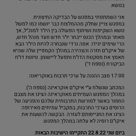
בנושא. 
אני השתתפתי במפגש על הבדיקה החיצונית. 
במפגש צויין שחלק מההמלצות כבר יושמו כמו למשל 
נושא השקיפות ושיתוף הפעולה בין היו"ר למנכ"ל, אך 
מאחר ובמהלך הכנס ייבחר יו"ר חדש וועד מנהל חדש, 
הרי שימים יגידו. אמה נרדי שנבחרה להיות היו"ר הבא 
של איקו"ם חזרה והצהירה במהלך הקמפיין שלה שהיא 
תאמץ את מסקנות הדו"ח ותפעל ליישומן. טיוטת דו"ח 
הביקורת (נספח ד')
17:00 מצב ההגנה על ערכי תרבות באוקריאנה
המכתב שנשלח ע"י איקו"ם אוקראינה (נספח ה'). 
במהלך המפגש העמיתים מאוקראינה הציגו את מצבם 
החמור באשר למורשת התרבותית שלהם והפגיעה של 
הרוסים בערכי התרבות, במקביל עמיתים מאירופה 
הציגו את התגייסותם לעזרה. הבקשה להשעות את 
איקו"ם רוסיה לא עלתה במהלך המפגש.
ביום שני 22.8.22 התקיימו הישיבות הבאות
: