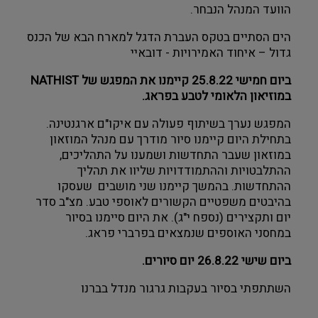
הוועד המנהל הנבחר.
הים הסתיים בטקס העברת הדגל למארח הבא של הכנס 
גדול – איחוד האמירויות - דובאיי
ביום חמישי 25.8.22 קיימנו את המפגש של NATHIST 
במוזיאון הלאומי לטבע בפראג.
המפגש נערך בשיתוף פעולה עם איקו"ם ארגנטינה.
בתחילת היום קיימנו סיור מודרך עם מנהל המוזאון 
במוזאון שעבר התחדשות ושמענו על התהליכים, 
ההתלבטויות וההתמודדויות שליוו את תהליך 
ההתחדשות. בהמשך קיימנו שני מושבים  שעסקו 
בהיבטים משפטיים הקשורים לאוספי טבע. מצ"ב סדר 
יום ותקצירים (נספח י"ג). את היום סיימנו בסיור 
במחסני האוספים שנמצאים בפרברי פראג.
ביום שישי 26.8.22 יום סיורים.
השתתפתי בסיור בעקבות גרגור מנדל בברנו