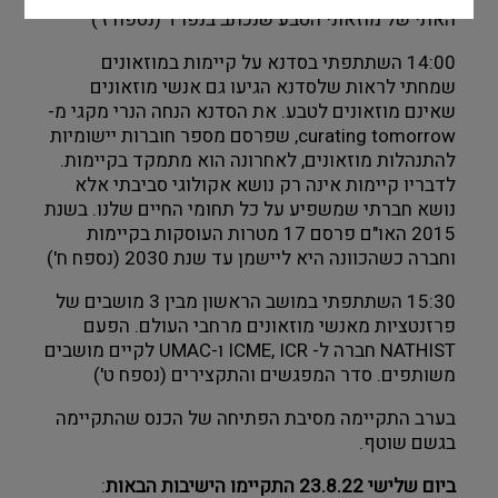
האתי של מוזאוני הטבע שנכתב בנפרד (נספח ז')
14:00 השתתפתי בסדנא על קיימות במוזאונים
שמחתי לראות שלסדנא הגיעו גם אנשי מוזאונים 
שאינם מוזאונים לטבע. את הסדנא הנחה הנרי מקגי מ- 
curating tomorrow, שפרסם מספר חוברות יישומיות 
להתנהלות מוזאונים, לאחרונה הוא מתמקד בקיימות. 
לדבריו קיימות אינה רק נושא אקולוגי סביבתי אלא 
נושא חברתי שמשפיע על כל תחומי החיים שלנו. בשנת 
2015 האו"ם פרסם 17 מטרות העוסקות בקיימות 
וחברה כשהכוונה היא ליישמן עד שנת 2030 (נספח ח')
15:30 השתתפתי במושב הראשון מבין 3 מושבים של 
פרזנטציות מאנשי מוזאונים מרחבי העולם. הפעם 
NATHIST חברה ל- ICME, ICR ו-UMAC לקיים מושבים 
משותפים. סדר המפגשים והתקצירים (נספח ט')
בערב התקיימה מסיבת הפתיחה של הכנס שהתקיימה 
בגשם שוטף.
ביום שלישי 23.8.22 התקיימו הישיבות הבאות
: