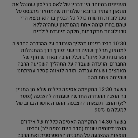
מעניינים במיוחד היו דברין של לאס קרלסון שמנהל את 
מוזאון העתיד בדובאי שלמרות שהמוזאון מתבסס על 
טכנולוגיות חדשות כולל כל הבניין בו הוא נמצא הרי 
שהם בחרו קומה אחת מהמוזאון שתהיה ללא 
טכנולוגיות מתקדמות, חלקה מיועדת לילדים.
10:30 הוצג בפנינו תהליך העבודה על ההגדרה החדשה 
למוזאון, תהליך שהיה חדשני ופורץ דרך בהתנהלות 
הארגונית של איקו"ם וכלל הרבה מאוד שיתוף של 
החברים. הוועדה שעבדה על התהליך השקיעה הרבה 
מאמצים ושעות עבודה. תודה לנאווה קסלר עמיתתנו 
שהייתה אחת מהם.
בשעה 12:30 התקיימה אסיפה כללית שלא מן המניין 
בה הוצגה ההגדרה החדשה שעמדה להצבעה (נספח 
י"א) והוצגו תוצאות ההצבעה. ההגרה אושרה ברוב של 
למעלה מ-90%
בשעה 14:30 התקיימה האסיפה כללית של איקו"ם 
הוצגו דיווחים שונים (סדר היום נספח י"ב) והוצגו 
תוצאות ההצבעה על התכנית האסטרטגית ואת הרכב 