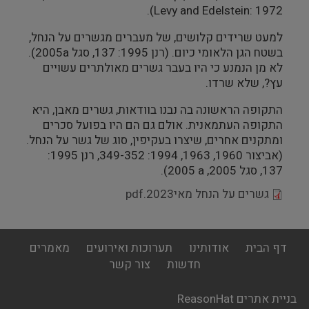
).
Levy and Edelstein: 1972
מבנים היסטוריים
למעט שרידים קלושים, של מעברים מגשרים על הנחל,
בשטח הגן הלאומי כיום. (רנן 1995: 137, סגל
a
2005).
עיצוב
לא מן הנמנע כי היו בעבר גשרים מאולתרים עשויים
עץ?, שלא שרדו.
התקופה הראשונה בה נבנו בוודאות, גשרים מאבן, היא
התקופה העתמאנית. אולם גם הם היו בפועל סכרים
ומתקנים אחרים, שיצרו בעקיפין, סוג של גשר על הנחל.
(אביצור 1960, 1963, 1994: 349-352, רנן 1995:
137, סגל 2005,
a
2005).
גשרים על הנחל מאי2023.pdf
footer
דף הבית
אודותינו
תערוכות ואירועים
מאמרים
menu
חדשות
צור קשר
בניית אתרים ReasonHat