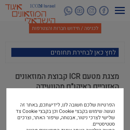
דילוג
לתוכן
העיקרי
לכניסה / חידוש חברות והצטרפות
לחץ כאן לבחירת תחומים
ארכאולוגיה
מצגת מטעם ICR קבוצת המוזאונים
אמנות
האזוריים באיקו"ם מהוועידה
אתנוגרפיה
שהתקיימה בריו, אוגוסט 2013
הפרטיות שלכם חשובה לנו, לידיעתכם, באתר זה
מוזאולוגיה כללי
ג'ין אָסֵה
נעשה שימוש בקבצי Cookie וכן בקבצי Cookie צד
14/10/13
שלישי לצרכי ניטור, אבטחה, שיפור האתר, וצרכים
היסטוריה ומורשת
סטטיסטיים.
כדי לצפות במצגת נא להקיש
כאן