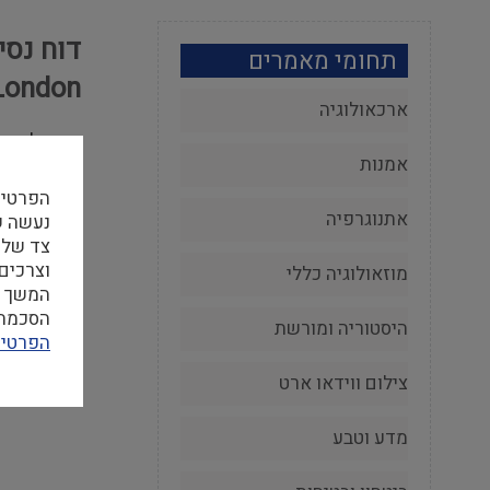
תחומי מאמרים
London
ארכאולוגיה
נגה אליאש 
05/03/18
אמנות
הפרטיו
בין התאריכים 9-5 בפברואר, 2018 השתתפתי בקורס השתלמות בין-לאומי אשר אורגן על
אתנוגרפיה
במוזאון אל
צד שלי
וצרכים
מוזאולוגיה כללי
המשך ה
הסכמה ל
היסטוריה ומורשת
הפרטיו
צילום ווידאו ארט
מדע וטבע