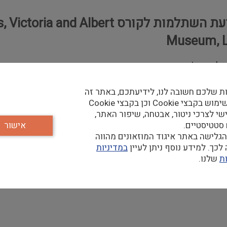
דוח נסיעת השתלמות לקורס  Albert
Museum, 
זלמנוביץ'
ת שלכם חשובה לנו, לידיעתכם, באתר זה
 ידי מחלקת האופנה ולבוש
נעשה שימוש בקבצי Cookie וכן בקבצי Cookie
ברט וויקטוריה, לונדון. הקורס נועד לעובדי מוזאונים וחוקרים מקצ
שי לצרכי ניטור, אבטחה, שיפור האתר,
 סטטיסטיים.
אישור
גלישה באתר איגוד המוזאונים מהווה
כך. למידע נוסף ניתן לעיין
במדיניות
ת
שלנו.